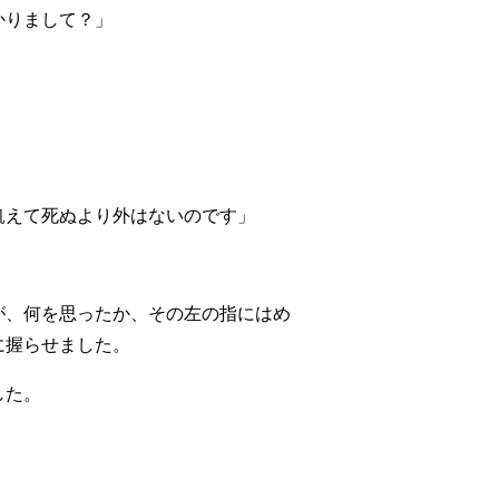
かりまして？」
飢えて死ぬより外はないのです」
が、何を思ったか、その左の指にはめ
に握らせました。
した。