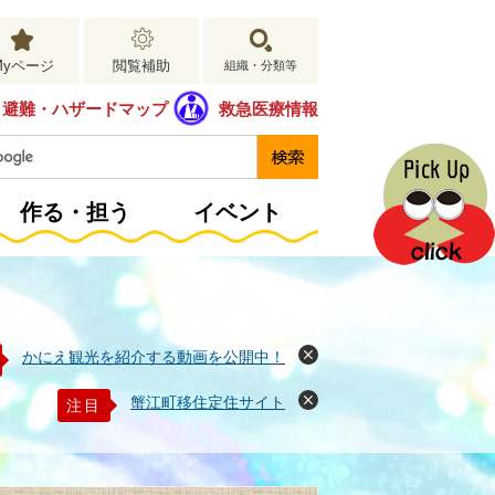
Myページ
閲覧補助
組織・分類等
避難・ハザードマップ
救急医療情報
作る・担う
イベント
かにえ観光を紹介する動画を公開中！
閉
じ
る
蟹江町移住定住サイト
注目
閉
じ
る