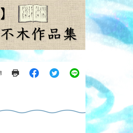
開
シ
ツ
L
ェ
イ
i
ア
ー
n
す
ト
e
る
す
で
る
送
る