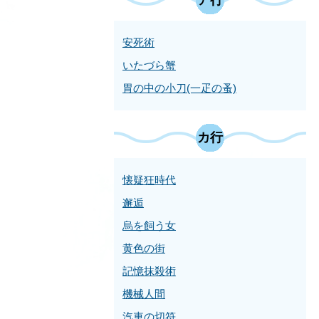
安死術
いたづら蟹
胃の中の小刀(一疋の蚤)
カ行
懐疑狂時代
邂逅
烏を飼う女
黄色の街
記憶抹殺術
機械人間
汽車の切符