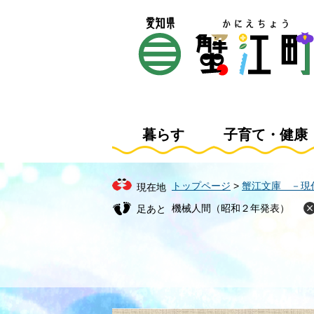
ペ
メ
ー
ニ
ジ
ュ
の
ー
先
を
頭
飛
で
ば
す
し
暮らす
子育て・健康
。
て
本
文
トップページ
>
蟹江文庫 －現
現在地
へ
機械人間（昭和２年発表）