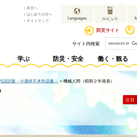
本文へ
はじめての方へ
Languages
ルビふり
サイトマップ
防災サイト
サイト内検索
学ぶ
防災・安全
働く・観る
代語訳版・小酒井不木作品集－
>
機械人間（昭和２年発表）
注目