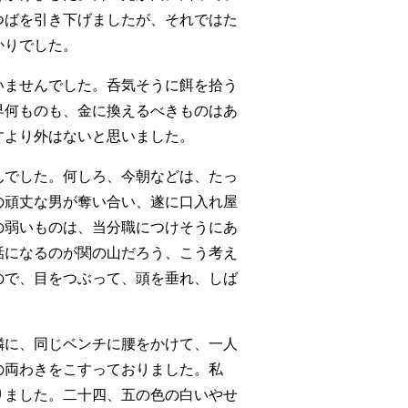
つばを引き下げましたが、それではた
かりでした。
いませんでした。呑気そうに餌を拾う
早何ものも、金に換えるべきものはあ
すより外はないと思いました。
んでした。何しろ、今朝などは、たっ
の頑丈な男が奪い合い、遂に口入れ屋
の弱いものは、当分職につけそうにあ
話になるのが関の山だろう、こう考え
ので、目をつぶって、頭を垂れ、しば
隣に、同じベンチに腰をかけて、一人
の両わきをこすっておりました。私
りました。二十四、五の色の白いやせ