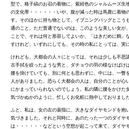
型で、格子縞のお召の着物に、紫紺色のシャルムーズ生
の文化帯・・・・・・いや、腹が減った時は馬鹿に着物
す。そのほかに持ち物として、イブニングバッグとこう
通のこと。ただ普通でないのは、このような美しい女が
ことで、それは何と形容してよいか、「はきだめに鶴」
すけれど、いずれにしても、その時の私にとっては、実
けれども、大都会の人々にとっては、それは少しも不思
古手拭を絞ったような男と、ダチョウの羽の様なけばけ
腰を掛けていても、別に何とも思わずに、中には、一瞥
人がありました。恐らく大都会の人は、自分のことが心
にかまっていられないのでしょう。私の隣に腰をかけた
気づかぬかのように、忙しくお化粧に熱中しておりまし
ふと、私は、女の左の薬指に、大きなダイヤモンドを抱
気づきました。それと同時に、あのたった一つのダイヤ
は・・・・・・などという空想が起こって来て、ダイヤ