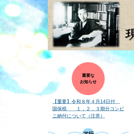
重要な
お知らせ
【重要】令和８年４月14日付
国保税 １，２，３期分コンビ
ニ納付について（注意）
ア行