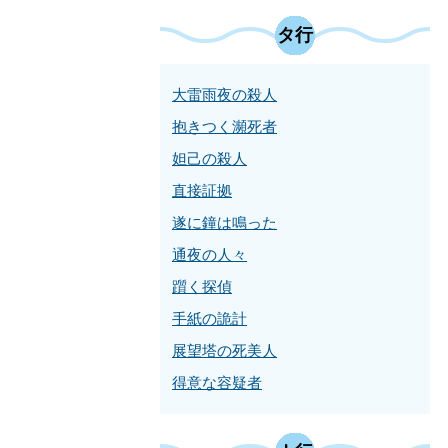
タ行
大雷雨夜の殺人
抱きつく瀕死者
妲己の殺人
直接証拠
遂に鐘は鳴った
通夜の人々
躓く探偵
手紙の詭計
展望塔の死美人
得意な容疑者