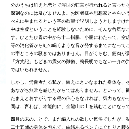
分のうちは飢えと恋とで浮世の狂言が行われると言った
深刻なのには及びませんよ。お医者様や思想家とやらい
べんに生まれるという字の欲望で説明しようとしますけ
中は空虚ということを経験しないために、そんな呑気な
す。ひとたび胃の中から十二指腸、小腸にわたって、空
等の消化管から蛙の鳴くような音が発するまでになって
の字どころの騒ぎではありません。目がくらむ、筋肉が
「方丈記」もどきの震火の難儀、鴨長明でもない一介の
ではいられません。
しかし、労働者たる私が、飢えにさいなまれた身体を、
あながち無常を感じたからではありません。といって、
たまえとおすがりする程の信心もなければ、気力もなか
間は、言わば、本能的に、金龍山の土を踏むことになっ
四月の末のことで、まだ綿入れの欲しい気候でしたが、
二十五歳の身体を包んで、由緒あるベンチにぐたりと腰