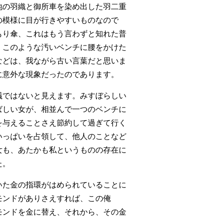
地の羽織と御所車を染め出した羽二重
の模様に目が行きやすいものなので
もり傘、これはもう言わずと知れた普
、このような汚いベンチに腰をかけた
などは、我ながら古い言葉だと思いま
に意外な現象だったのであります。
議ではないと見えます。みすぼらしい
ばしい女が、相並んで一つのベンチに
を与えることさえ節約して過ぎて行く
いっぱいを占領して、他人のことなど
女も、あたかも私というものの存在に
た。
いた金の指環がはめられていることに
モンドがありさえすれば、この俺
モンドを金に替え、それから、その金