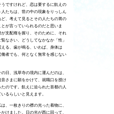
そうですけれど、恋は要するに飢えの
う人たちは、世の中の現象をりっしん
れど、考えて見るとその人たちの胃の
ことが言っていられるのだと思いま
虚が支配権を握り、そのために、それ
ご覧なさい、どうしてなかなか「性」
震える、歯が鳴る、いわば、身体は
労働者でも、何となく無常を感じない
その日、浅草寺の境内に運んだのは、
観音さまに願をかけて、就職口を授け
ったのです。飢えに迫られた首都の人
ているらしいと見えます。
私は、一枚きりの襟の光った着物に、
をかけました。日の光が西に回って、