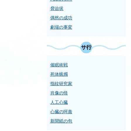
脅迫状
偶然の成功
劇場の事変
サ行
催眠術戦
死体蝋燭
指紋研究家
肖像の怪
人工心臓
心臓の呵責
新聞紙の包