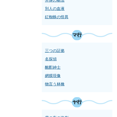
分身の秘法
別人の血液
紅蜘蛛の怪異
マ行
三つの証拠
名探偵
酩酊紳士
網膜現像
物言う林檎
ヤ行