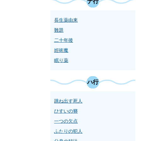
ナ行
長生薬由来
難題
二十年後
姙術魔
眠り薬
ハ行
跳ね出す死人
ひすいの簪
一つの欠点
ふたりの犯人