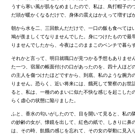
うすら寒い風が肌をなめましたので、私は、鳥打帽子の
だ頭が暖かくなるだけで、身体の震えはかえって増すば
朝から水を二、三回飲んだだけで、一口の飯も食べては
鳩が羨ましくてなりませんでした。身につけたもので最
りませんでしたから、今夜はこのままこのベンチで暮ら
それかと言って、明日就職口が見つかる予想もありませ
た一つ、宿屋の帳面付けの口があったのを、四十人ほど
の主人を傷つけたほどですから、到底、私のような腕力
りません。恐らく、近い将来には、餓死して警察のお世
ると、私は、一種のめまいに似た不快な感じを起こした
らく虚心の状態に陥りました。
ふと、香水の匂いがしたので、目を開いて見ると、私の
の妙齢の女が、懐鏡を出して、紅色の紙で、しきりに鼻
は、その時、飢餓の感じを忘れて、その女の挙動に見入