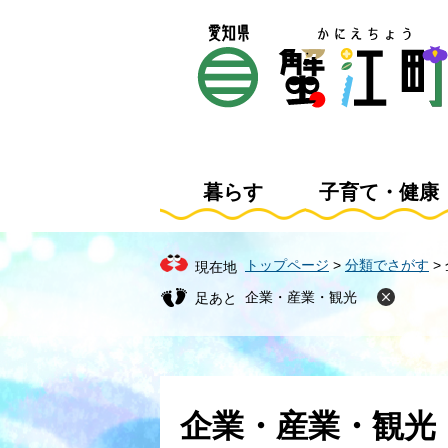
ペ
メ
ー
ニ
ジ
ュ
の
ー
先
を
頭
飛
で
ば
す
し
暮らす
子育て・健康
。
て
本
文
トップページ
>
分類でさがす
>
現在地
へ
企業・産業・観光
本
文
企業・産業・観光