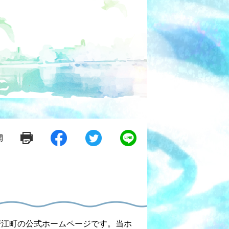
開
シ
ツ
L
ェ
イ
i
ア
ー
n
す
ト
e
る
す
で
る
送
る
蟹江町の公式ホームページです。当ホ