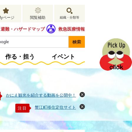
Myページ
閲覧補助
組織・分類等
避難・ハザードマップ
救急医療情報
作る・担う
イベント
かにえ観光を紹介する動画を公開中！
閉
じ
る
蟹江町移住定住サイト
注目
閉
じ
る