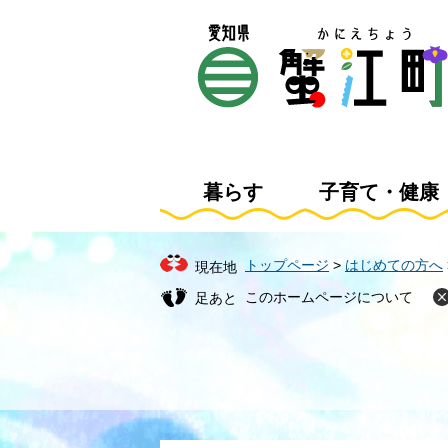
ペ
メ
ー
ニ
ジ
ュ
の
ー
先
を
頭
飛
で
ば
す
し
暮らす
子育て・健康
。
て
本
文
トップページ
>
はじめての方へ
現在地
へ
このホームページについて