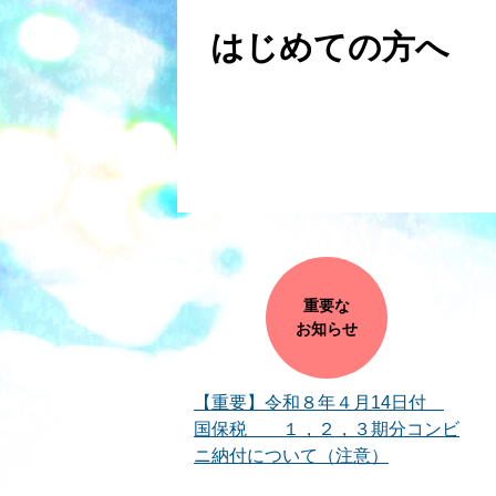
はじめての方へ
重要な
お知らせ
【重要】令和８年４月14日付
国保税 １，２，３期分コンビ
ニ納付について（注意）