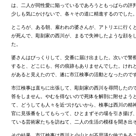
は、二人が同性愛に陥っているであろうともっぱらの評
少しも気にかけないで、各々その道に精進するのでした
ところが、ある朝、雇われの婆さんが、アトリエに行く
が死んで、彫刻家の西川が、まるで失神したような顔を
た。
婆さんはびっくりして、交番に届け出ました。次いで警
すると、どこにも、何の痕跡もありませんでした。けれ
があると見えたので、遂に市江検事の活動となったので
市江検事は直ちに出張して、彫刻家の西川を尋問したの
答をしません。やむを得ないので死体を解剖に附せよう
て、どうしても人々を近づけないから、検事は西川の精
官に見張番をしてもらって、ひとまずその場を引き揚げ
ている芸術家たちを訪ねて、二人の生活の模様を聞き出
その結果、市江検事は西川と小山とが不思議な仲である