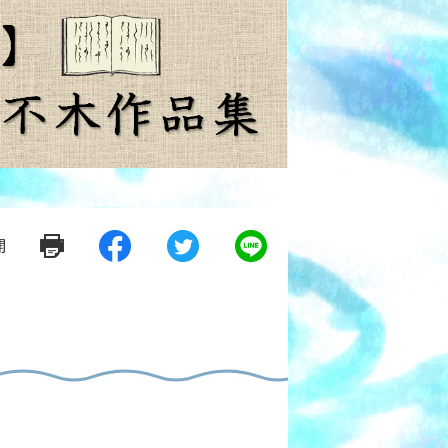
開
シ
ツ
L
ェ
イ
i
ア
ー
n
す
ト
e
る
す
で
）
る
送
る