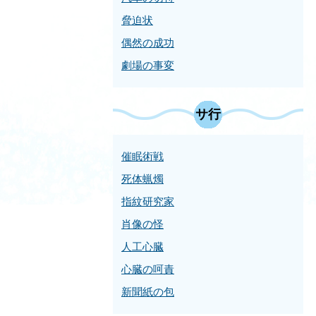
脅迫状
偶然の成功
劇場の事変
サ行
催眠術戦
死体蝋燭
指紋研究家
肖像の怪
人工心臓
心臓の呵責
新聞紙の包