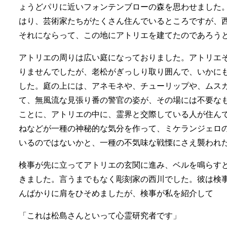
ょうどパリに近いフォンテンブローの森を思わせました
はり、芸術家たちがたくさん住んでいるところですが、
それにならって、この地にアトリエを建てたのであろう
アトリエの周りは広い庭になっておりました。アトリエ
りませんでしたが、老松がぎっしり取り囲んで、いかに
した。庭の上には、アネモネや、チューリップや、ムス
て、無風流な見張り番の警官の姿が、その場には不要な
ことに、アトリエの中に、霊界と交際している人が住ん
ねなどが一種の神秘的な気分を作って、ミケランジェロ
いるのではないかと、一種の不気味な戦慄にさえ襲われ
検事が先に立ってアトリエの玄関に進み、ベルを鳴らす
きました。言うまでもなく彫刻家の西川でした。彼は検
んばかりに肩をひそめましたが、検事が私を紹介して
「これは松島さんといって心霊研究者です」