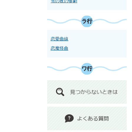
雪の夜の惨劇
ラ行
恋愛曲線
恋魔怪曲
ワ行