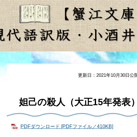
本
文
更新日：2021年10月30日公
妲己の殺人（大正15年発表
PDFダウンロード [PDFファイル／410KB]