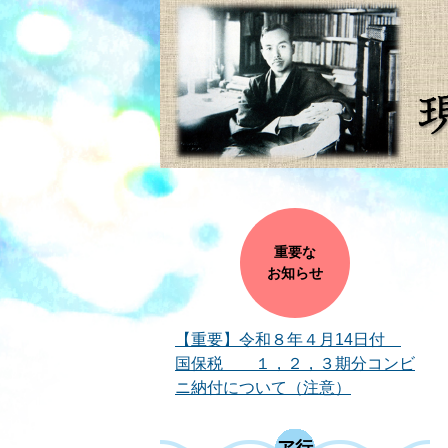
重要な
お知らせ
【重要】令和８年４月14日付
国保税 １，２，３期分コンビ
ニ納付について（注意）
ア行