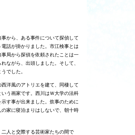
検事から、ある事件について探偵して
う電話が掛かりました。市江検事とは
検事局から探偵を依頼されたことは一
られながら、出頭しました。そして、
ようでした。
の西洋風のアトリエを建て、同棲して
という画家です。西川はＷ大学の法科
を示す事が出来ました。炊事のために
人の家に寝泊まりはしないで、朝十時
、二人と交際する芸術家たちの間で