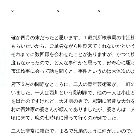
× × ×
確か四月の末だったと思います。Ｔ裁判所検事局の市江
もらいたいから、ご足労ながら即刻来てくれないかとい
それまでに数回顔を会わせたことがありますが、かつて
度もなかったので、どんな事件かと思って、好奇心に駆
市江検事に会って話を聞くと、事件というのは大体次の
府下Ｓ村の閑静なところに、二人の青年芸術家が、一軒
いました。一人は西川という彫刻家で、他の一人は小山
を出たのですけれど、天才肌の男で、彫刻に異常な天分
村の百姓家の婆さんが頼んでありましたが、婆さんは二
頃に来て、晩の七時頃に帰って行くのが例でした。
二人は非常に親密で、まるで兄弟のように仲がよいので