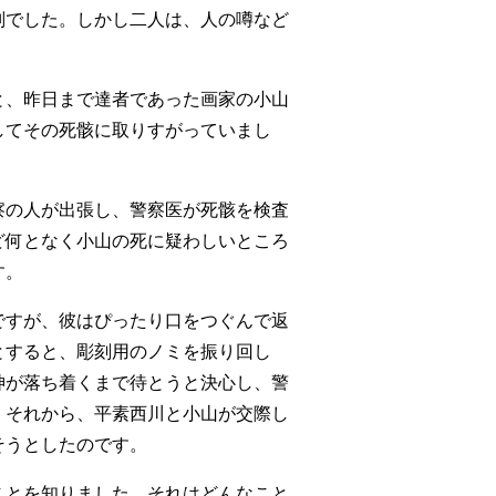
判でした。しかし二人は、人の噂など
。
と、昨日まで達者であった画家の小山
してその死骸に取りすがっていまし
察の人が出張し、警察医が死骸を検査
ど何となく小山の死に疑わしいところ
す。
ですが、彼はぴったり口をつぐんで返
とすると、彫刻用のノミを振り回し
神が落ち着くまで待とうと決心し、警
、それから、平素西川と小山が交際し
そうとしたのです。
ことを知りました。それはどんなこと