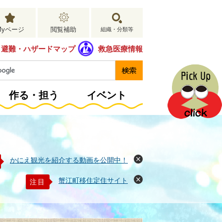
Myページ
閲覧補助
組織・分類等
避難・ハザードマップ
救急医療情報
作る・担う
イベント
かにえ観光を紹介する動画を公開中！
閉
じ
る
蟹江町移住定住サイト
注目
閉
じ
る