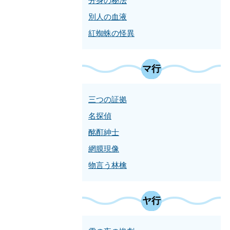
分身の秘法
別人の血液
紅蜘蛛の怪異
マ行
三つの証拠
名探偵
酩酊紳士
網膜現像
物言う林檎
ヤ行