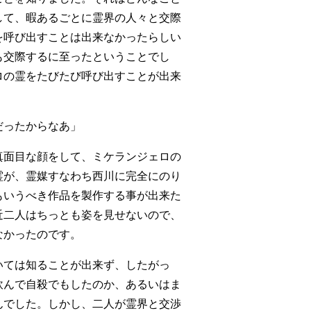
して、暇あるごとに霊界の人々と交際
を呼び出すことは出来なかったらしい
も交際するに至ったということでし
ロの霊をたびたび呼び出すことが出来
だったからなあ」
真面目な顔をして、ミケランジェロの
霊が、霊媒すなわち西川に完全にのり
もいうべき作品を製作する事が出来た
近二人はちっとも姿を見せないので、
なかったのです。
いては知ることが出来ず、したがっ
飲んで自殺でもしたのか、あるいはま
んでした。しかし、二人が霊界と交渉