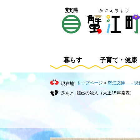
ペ
メ
ー
ニ
ジ
ュ
の
ー
先
を
頭
飛
で
ば
す
し
暮らす
子育て・健康
。
て
本
文
トップページ
>
蟹江文庫 －現
現在地
へ
妲己の殺人（大正15年発表）