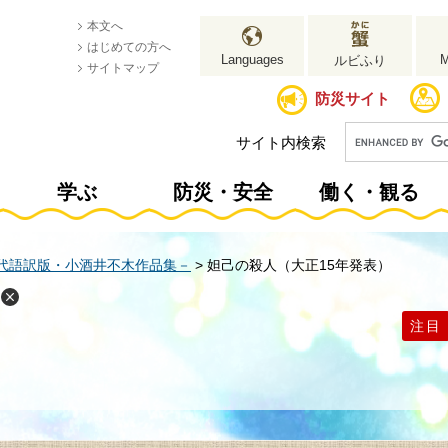
本文へ
はじめての方へ
Languages
ルビふり
サイトマップ
防災サイト
サイト内検索
学ぶ
防災・安全
働く・観る
代語訳版・小酒井不木作品集－
>
妲己の殺人（大正15年発表）
注目