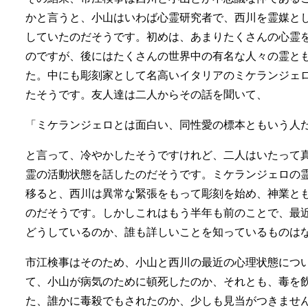
かと言うと、小山はいわば心霊研究者で、西川を霊媒と
していたのだそうです。初めは、あまりたくさんの心霊
のですが、後にはたくさんの世界中の有名な人々の霊と
た。中にも彫刻家として名高いイタリアのミケランジェ
たそうです。友人達は二人からその話を聞いて、
「ミケランジェロとは面白い、同性愛の標本ともいう人
と言って、冷やかしたそうですけれど、二人はいたって
霊の活動状態を話したのだそうです。ミケランジェロの
移ると、西川は異常な緊張をもって彫刻を始め、神業と
のだそうです。しかしこれはもう半年も前のことで、最
どうしているのか、誰も詳しいことを知っているものは
市江検事はそのため、小山と西川の最近の心理状態につ
て、小山が病気のために頓死したのか、それとも、毒を
た、誰かに毒殺でもされたのか、少しも見当がつきませ