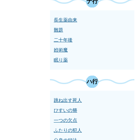
ナ行
長生薬由来
難題
二十年後
姙術魔
眠り薬
ハ行
跳ね出す死人
ひすいの簪
一つの欠点
ふたりの犯人