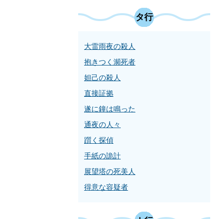
タ行
大雷雨夜の殺人
抱きつく瀕死者
妲己の殺人
直接証拠
遂に鐘は鳴った
通夜の人々
躓く探偵
手紙の詭計
展望塔の死美人
得意な容疑者