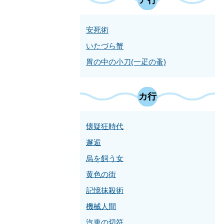
安死術
いたづら蟹
胃の中の小刀(一疋の蚤)
カ行
懐疑狂時代
邂逅
烏を飼う女
黄色の街
記憶抹殺術
機械人間
汽車の切符