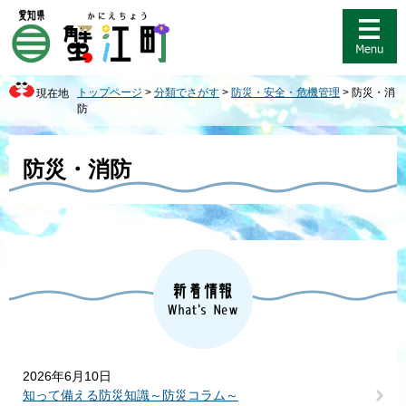
ペ
メ
ー
ニ
ジ
ュ
の
ー
先
を
トップページ
>
分類でさがす
>
防災・安全・危機管理
>
防災・消
現在地
頭
飛
防
で
ば
す
し
本
。
て
文
防災・消防
本
文
へ
2026年6月10日
知って備える防災知識～防災コラム～