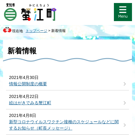
ペ
メ
ー
ニ
ジ
ュ
の
ー
先
を
トップページ
>
新着情報
現在地
頭
飛
で
ば
本
す
し
文
新着情報
。
て
本
文
へ
2021年4月30日
情報公開制度の概要
2021年4月22日
絵はがきでみる蟹江町
2021年4月8日
新型コロナウイルスワクチン接種のスケジュールなどに関
するお知らせ（町長メッセージ）