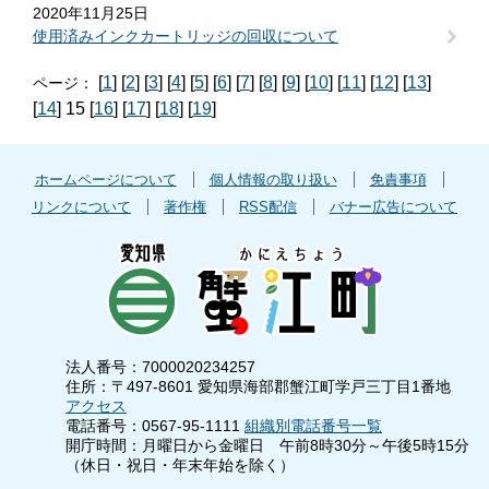
2020年11月25日
使用済みインクカートリッジの回収について
[
1
] [
2
] [
3
] [
4
] [
5
] [
6
] [
7
] [
8
] [
9
] [
10
] [
11
] [
12
] [
13
]
ページ：
[
14
] 15 [
16
] [
17
] [
18
] [
19
]
ホームページについて
個人情報の取り扱い
免責事項
リンクについて
著作権
RSS配信
バナー広告について
法人番号：7000020234257
住所：〒497-8601 愛知県海部郡蟹江町学戸三丁目1番地
アクセス
電話番号：0567-95-1111
組織別電話番号一覧
開庁時間：月曜日から金曜日 午前8時30分～午後5時15分
（休日・祝日・年末年始を除く）