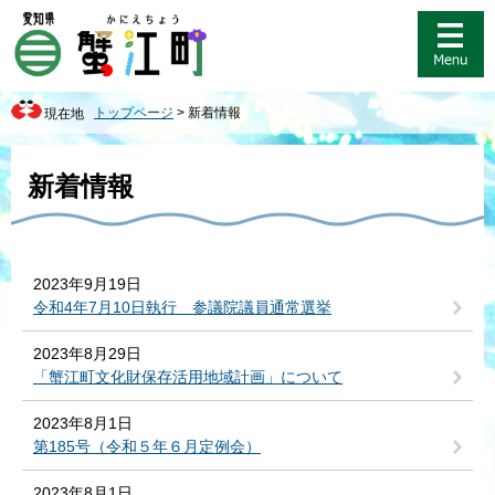
ペ
メ
ー
ニ
ジ
ュ
の
ー
先
を
トップページ
>
新着情報
現在地
頭
飛
で
ば
本
す
し
文
新着情報
。
て
本
文
へ
2023年9月19日
令和4年7月10日執行 参議院議員通常選挙
2023年8月29日
「蟹江町文化財保存活用地域計画」について
2023年8月1日
第185号（令和５年６月定例会）
2023年8月1日