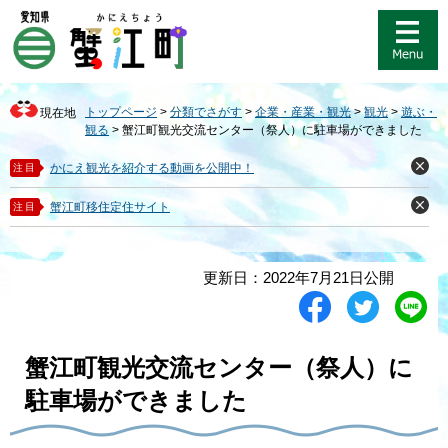
ペ
メ
ー
ニ
ジ
ュ
の
ー
先
を
トップページ
>
分類でさがす
>
企業・産業・観光
>
観光
>
遊ぶ・
現在地
頭
飛
観る
>
蟹江町観光交流センター（祭人）に駐車場ができました
で
ば
す
し
かにえ観光を紹介する動画を公開中！
注目
閉
。
て
じ
る
本
蟹江町移住定住サイト
注目
閉
文
じ
る
へ
本
更新日：2022年7月21日公開
文
シ
ツ
L
ェ
イ
i
ア
ー
n
す
ト
e
蟹江町観光交流センター（祭人）に
る
す
で
る
送
駐車場ができました
る