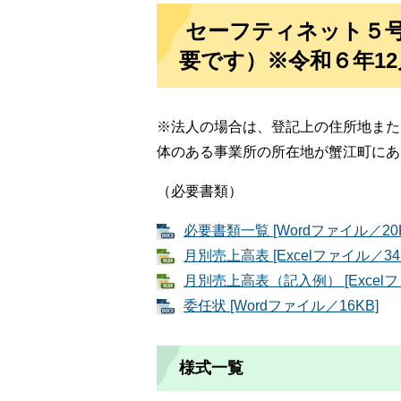
セーフティネット５号
要です）※令和６年1
※法人の場合は、登記上の住所地また
体のある事業所の所在地が蟹江町にあ
（必要書類）
必要書類一覧 [Wordファイル／20K
月別売上高表 [Excelファイル／34
月別売上高表（記入例） [Excelフ
委任状 [Wordファイル／16KB]
様式一覧