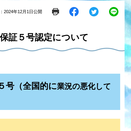
：2024年12月1日公開
シ
ツ
L
ェ
イ
i
ア
ー
n
す
ト
e
る
す
で
保証５号認定について
る
送
る
５号（全国的に
業況の悪化して