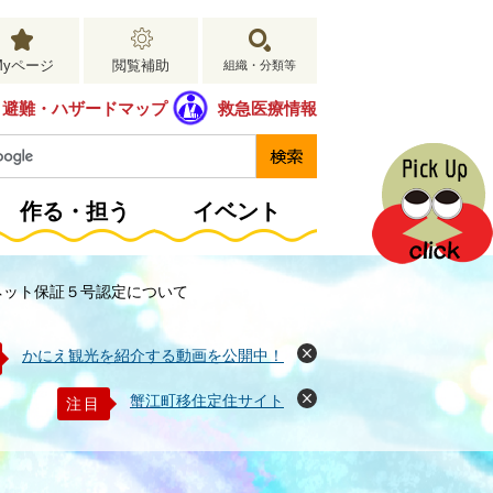
Myページ
閲覧補助
組織・分類等
避難・ハザードマップ
救急医療情報
作る・担う
イベント
ネット保証５号認定について
かにえ観光を紹介する動画を公開中！
閉
じ
る
蟹江町移住定住サイト
注目
閉
じ
る