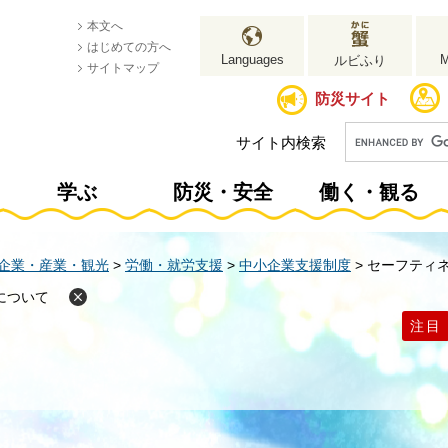
本文へ
はじめての方へ
Languages
ルビふり
サイトマップ
防災サイト
サイト内検索
学ぶ
防災・安全
働く・観る
企業・産業・観光
>
労働・就労支援
>
中小企業支援制度
>
セーフティ
について
注目