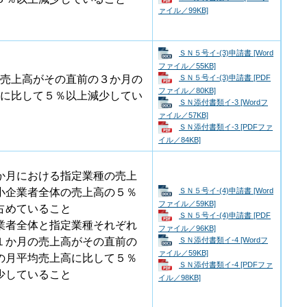
ァイル／99KB]
ＳＮ５号イ-(3)申請書 [Word
ファイル／55KB]
ＳＮ５号イ-(3)申請書 [PDF
売上高がその直前の３か月の
ファイル／80KB]
に比して５％以上減少してい
ＳＮ添付書類イ-3 [Wordフ
ァイル／57KB]
ＳＮ添付書類イ-3 [PDFファ
イル／84KB]
か月における指定業種の売上
ＳＮ５号イ-(4)申請書 [Word
小企業者全体の売上高の５％
ファイル／59KB]
占めていること
ＳＮ５号イ-(4)申請書 [PDF
業者全体と指定業種それぞれ
ファイル／96KB]
ＳＮ添付書類イ-4 [Wordフ
１か月の売上高がその直前の
ァイル／59KB]
の月平均売上高に比して５％
ＳＮ添付書類イ-4 [PDFファ
少していること
イル／98KB]