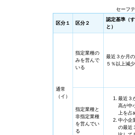
セーフテ
認定基準（す
区分１
区分２
と）
指定業種の
最近３か月の
みを営んで
５％以上減少
いる
通常
（イ）
最近３
高が中
指定業種と
上を占
非指定業種
中小企
を営んでい
の最近
る
比して