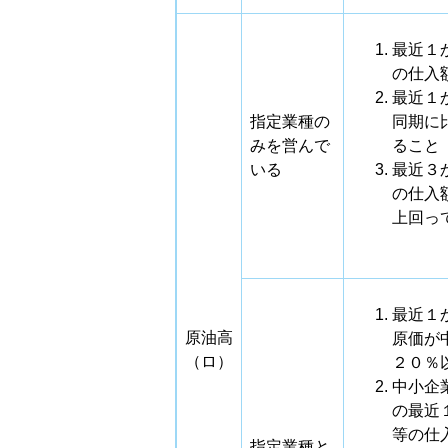
最近１
の仕入
最近１
指定業種の
同期に
みを営んで
ること
いる
最近３
の仕入
上回っ
最近１
原油高
原価が
（ロ）
２０％
中小企
の最近
等の仕
指定業種と