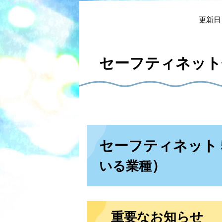
本
文
更新日
セーフティネット
セーフティネット
）
いる業種​
重要なお知らせ