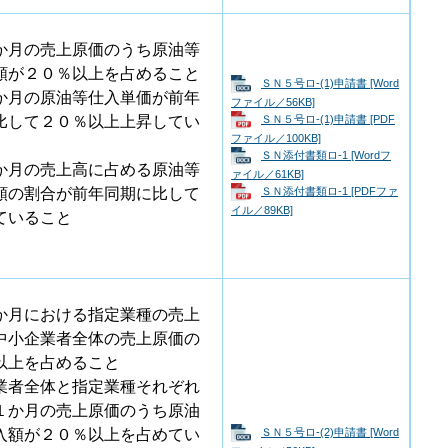
か月の売上原価のうち原油等
額が２０％以上を占めること
ＳＮ５号ロ-(1)申請書 [Word
か月の原油等仕入単価が前年
ファイル／56KB]
ＳＮ５号ロ-(1)申請書 [PDF
比して２０％以上上昇してい
ファイル／100KB]
ＳＮ添付書類ロ-1 [Wordフ
か月の売上高に占める原油等
ァイル／61KB]
ＳＮ添付書類ロ-1 [PDFファ
額の割合が前年同期に比して
イル／89KB]
ていること
か月における指定業種の売上
中小企業者全体の売上原価の
以上を占めること
業者全体と指定業種それぞれ
１か月の売上原価のうち原油
ＳＮ５号ロ-(2)申請書 [Word
入額が２０％以上を占めてい