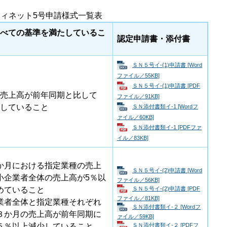
ィネット5号申請様式一覧表
べての基準を満たしているこ
認定申請書・添付書
ＳＮ５号イ-(1)申請書 [Word
ファイル／55KB]
ＳＮ５号イ-(1)申請書 [PDF
売上高が前年同期と比して
ファイル／91KB]
していること
ＳＮ添付書類イ-1 [Wordフ
ァイル／60KB]
ＳＮ添付書類イ-1 [PDFファ
イル／83KB]
か月における指定業種の売上
ＳＮ５号イ-(2)申請書 [Word
小企業者全体の売上高が5％以
ファイル／56KB]
ＳＮ５号イ-(2)申請書 [PDF
めていること
ファイル／81KB]
業者全体と指定業種それぞれ
ＳＮ添付書類イ-２ [Wordフ
３か月の売上高が前年同期に
ァイル／59KB]
ＳＮ添付書類イ-２ [PDFフ
５％以上減少していること