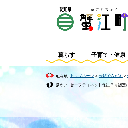
ペ
メ
ー
ニ
ジ
ュ
の
ー
先
を
頭
飛
で
ば
す
し
暮らす
子育て・健康
。
て
本
文
トップページ
>
分類でさがす
>
現在地
へ
セーフティネット保証５号認定