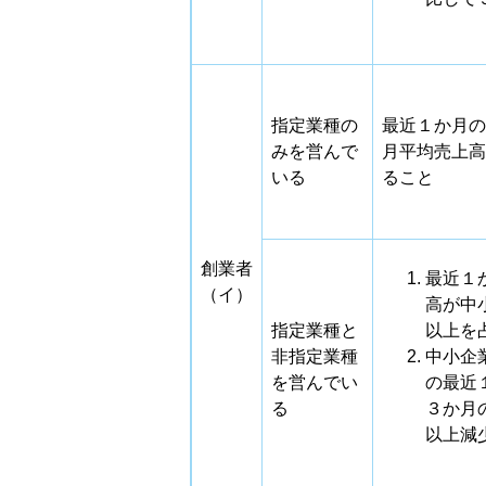
指定業種の
最近１か月の
みを営んで
月平均売上高
いる
ること
創業者
最近１
（イ）
高が中
指定業種と
以上を
非指定業種
中小企
を営んでい
の最近
る
３か月
以上減