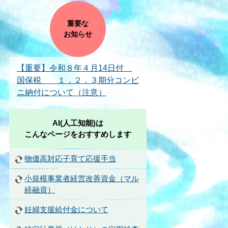
重要な
お知らせ
【重要】令和８年４月14日付
国保税 １，２，３期分コンビ
ニ納付について（注意）
AI(人工知能)は
こんなページをおすすめします
物価高対応子育て応援手当
小規模事業者経営改善資金（マル
経融資）
妊婦支援給付金について