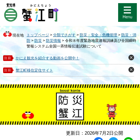
ペ
メ
ー
ニ
ジ
ュ
の
ー
先
を
トップページ
>
分類でさがす
>
防災・安全・危機管理
>
防災・消
現在地
頭
飛
防
>
防災
>
防災情報
>
令和８年度緊急地震速報訓練及び全国瞬時
で
ば
警報システム全国一斉情報伝達試験について
す
し
。
て
かにえ観光を紹介する動画を公開中！
注目
閉
本
じ
る
文
蟹江町移住定住サイト
注目
閉
へ
じ
る
本
更新日：2026年7月2日公開
文