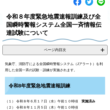
シ
ツ
L
ェ
イ
i
ア
ー
n
す
ト
e
令和８年度緊急地震速報訓練及び全
る
す
で
る
送
国瞬時警報システム全国一斉情報伝
る
達試験について
ページ内目次
気象庁、消防庁による全国瞬時警報システム（Jアラート）を利
用した全国一斉の試験・訓練が実施されます。
令和8年度緊急地震速報訓練
（１） 令和８年６月１７日（水）午前１０時頃
実施済み
（２） 令和８年１１月５日（木）午前１０時頃