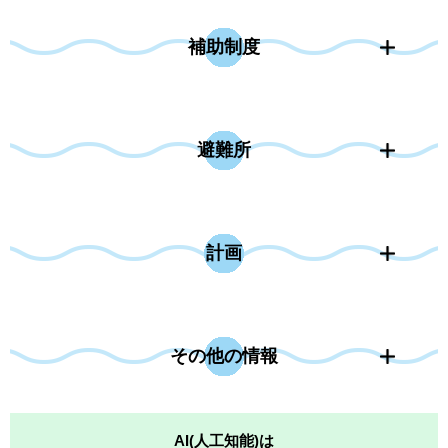
補助制度
避難所
計画
その他の情報
AI(人工知能)は