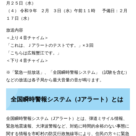
月２５日（水）
（４） 令和９年 ２月 ３日（水）午前１１時 予備日：２月
１７日（水）
放送内容
＜上り４音チャイム＞
「これは、Ｊアラートのテストです。」×３回
「こちらは広報蟹江です。」
＜下り４音チャイム＞
※「緊急一括放送」、「全国瞬時警報システム」（試験を含む）
などの放送は各子局から最大音量の音が鳴ります。
全国瞬時警報システム（Jアラート）とは
全国瞬時警報システム（Jアラート）とは、弾道ミサイル情報、
緊急地震速報、大津波警報など、対処に時間的余裕のない事態に
関する情報を市町村の防災行政無線等により、住民の方々に緊急