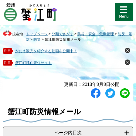
ペ
メ
ー
ニ
ジ
ュ
の
ー
先
を
トップページ
>
分類でさがす
>
防災・安全・危機管理
>
防災・消
現在地
頭
飛
防
>
防災
>
蟹江町防災情報メール
で
ば
す
し
かにえ観光を紹介する動画を公開中！
注目
閉
。
て
じ
る
本
蟹江町移住定住サイト
注目
閉
文
じ
る
へ
本
更新日：2013年9月9日公開
文
シ
ツ
L
ェ
イ
i
ア
ー
n
す
ト
e
蟹江町防災情報メール
る
す
で
る
送
る
ページ内目次