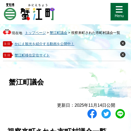
ペ
メ
ー
ニ
ジ
ュ
の
ー
先
を
トップページ
>
蟹江町議会
>
視察来町された市町村議会一覧
現在地
頭
飛
で
ば
かにえ観光を紹介する動画を公開中！
注目
閉
す
し
じ
。
て
る
蟹江町移住定住サイト
注目
閉
本
じ
る
文
へ
蟹江町議会
本
更新日：2025年11月14日公開
文
シ
ツ
L
ェ
イ
i
ア
ー
n
す
ト
e