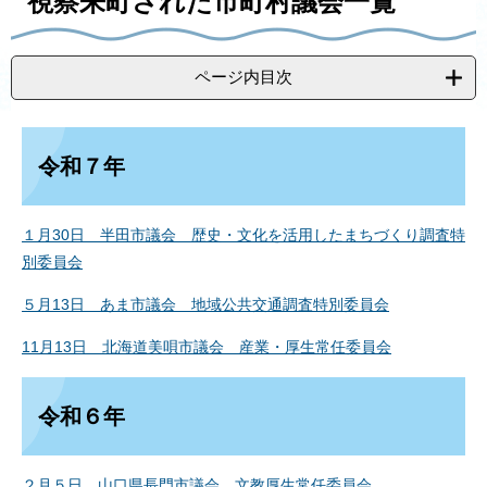
視察来町された市町村議会一覧
る
す
で
る
送
る
ページ内目次
令和７年
１月30日 半田市議会 歴史・文化を活用したまちづくり調査特
別委員会
５月13日 あま市議会 地域公共交通調査特別委員会
11月13日 北海道美唄市議会 産業・厚生常任委員会
令和６年
２月５日 山口県長門市議会 文教厚生常任委員会