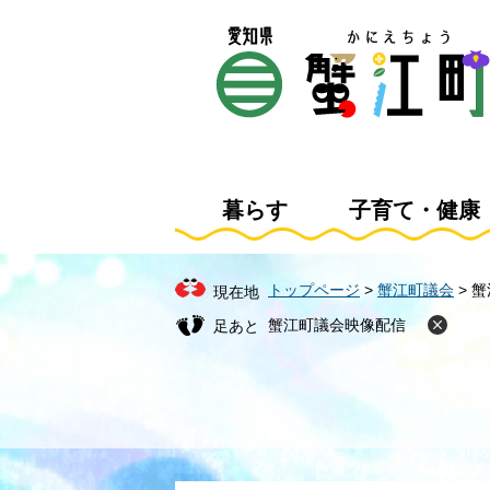
ペ
メ
ー
ニ
ジ
ュ
の
ー
先
を
頭
飛
で
ば
す
し
暮らす
子育て・健康
。
て
本
文
トップページ
>
蟹江町議会
>
蟹
現在地
へ
蟹江町議会映像配信