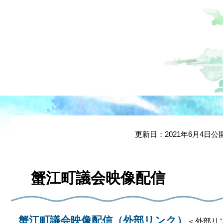
本
文
更新日：2021年6月4日公
蟹江町議会映像配信
蟹江町議会映像配信（外部リンク）
＜外部リ