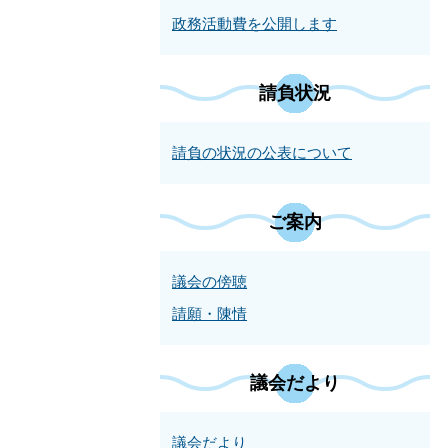
政務活動費を公開します
請負状況
請負の状況の公表について
ご案内
議会の傍聴
請願・陳情
議会だより
議会だより