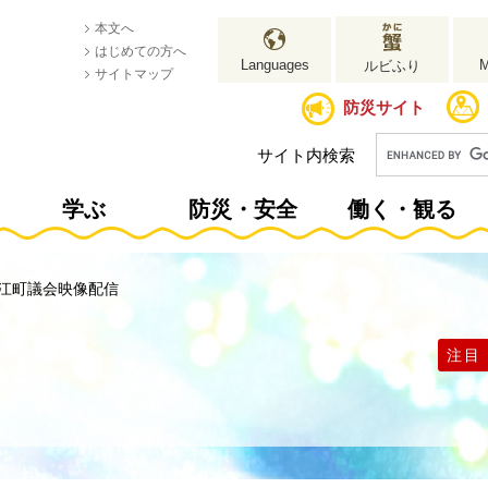
本文へ
はじめての方へ
Languages
ルビふり
サイトマップ
防災サイト
サイト内検索
学ぶ
防災・安全
働く・観る
江町議会映像配信
注目