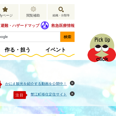
Myページ
閲覧補助
組織・分類等
避難・ハザードマップ
救急医療情報
作る・担う
イベント
かにえ観光を紹介する動画を公開中！
閉
じ
る
蟹江町移住定住サイト
注目
閉
じ
る