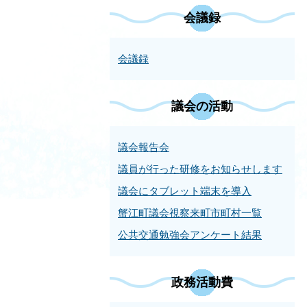
会議録
会議録
議会の活動
議会報告会
議員が行った研修をお知らせします
議会にタブレット端末を導入
蟹江町議会視察来町市町村一覧
公共交通勉強会アンケート結果
政務活動費