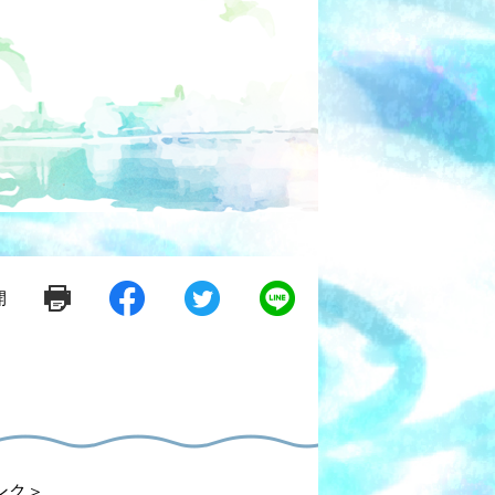
開
シ
ツ
L
ェ
イ
i
ア
ー
n
す
ト
e
る
す
で
る
送
る
ンク＞