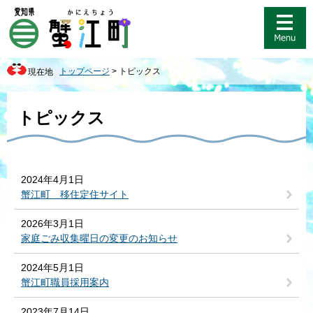
ペ
メ
ー
ニ
ジ
ュ
の
ー
先
を
トップページ
>
トピックス
現在地
頭
飛
で
ば
本
す
し
文
トピックス
。
て
本
文
へ
2024年4月1日
蟹江町 移住定住サイト
2026年3月1日
家庭ごみ収集曜日の変更のお知らせ
2024年5月1日
蟹江町職員採用案内
2023年7月14日