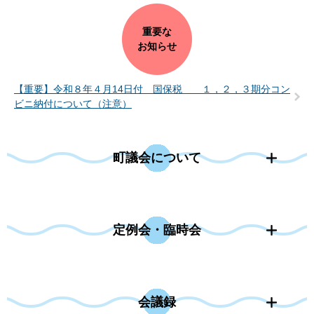
重要な
お知らせ
【重要】令和８年４月14日付 国保税 １，２，３期分コン
ビニ納付について（注意）
町議会について
定例会・臨時会
会議録