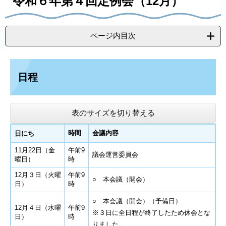
令和６年第４回定例会（12月）
る
す
で
る
送
る
ページ内目次
日程
表のサイズを切り替える
時間
会議内容
日にち
11月22日（金
午前9
議会運営委員会
曜日）
時
12月３日（火曜
午前9
○ 本会議（開会）
日）
時
○ 本会議（開会）（予備日）
12月４日（水曜
午前9
※３日に全日程が終了したため休会とな
日）
時
りました。