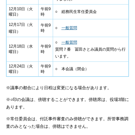
12月10日（火
午前9
○ 総務民生常任委員会
曜日）
時
12月17日（火
午前9
○
一般質問
時
曜日）
○
一般質問
12月18日（水
午前9
質問７番 冨田さとみ議員の質問から行
曜日）
時
います。
12月24日（火
午前9
○ 本会議（閉会）
曜日）
時
※議事の都合により日程は変更になる場合があります。
※○印の会議は、傍聴することができます。傍聴席は、役場3階に
あります。
※常任委員会は、付託事件審査のみ傍聴ができます。所管事務調
査のみとなった場合は、傍聴はできません。