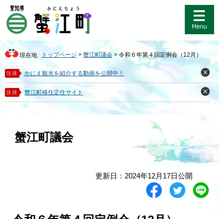
ペ
メ
ー
ニ
ジ
ュ
の
ー
先
を
トップページ
>
蟹江町議会
>
令和６年第４回定例会（12月）
現在地
頭
飛
で
ば
かにえ観光を紹介する動画を公開中！
注目
閉
す
し
じ
。
て
る
蟹江町移住定住サイト
注目
閉
本
じ
る
文
へ
蟹江町議会
本
更新日：2024年12月17日公開
文
シ
ツ
L
ェ
イ
i
ア
ー
n
す
ト
e