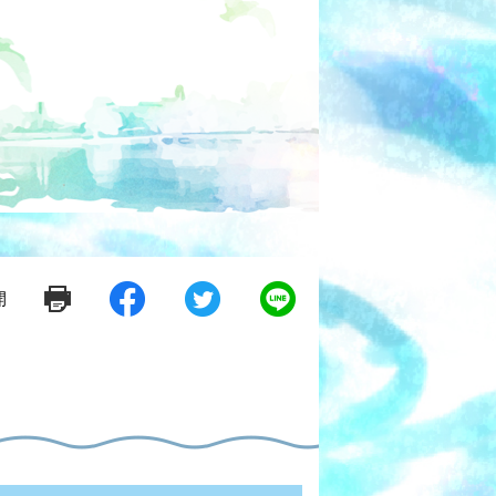
開
シ
ツ
L
ェ
イ
i
ア
ー
n
す
ト
e
る
す
で
る
送
る