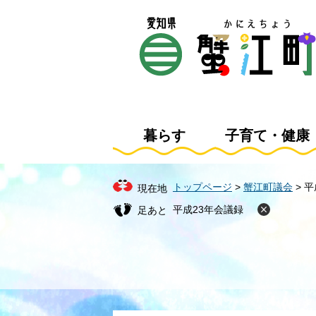
ペ
メ
ー
ニ
ジ
ュ
の
ー
先
を
頭
飛
で
ば
す
し
暮らす
子育て・健康
。
て
本
文
トップページ
>
蟹江町議会
>
平
現在地
へ
平成23年会議録