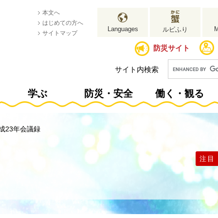
本文へ
はじめての方へ
Languages
ルビふり
サイトマップ
防災サイト
サイト内検索
学ぶ
防災・安全
働く・観る
成23年会議録
注目