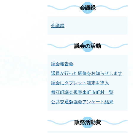
会議録
会議録
議会の活動
議会報告会
議員が行った研修をお知らせします
議会にタブレット端末を導入
蟹江町議会視察来町市町村一覧
公共交通勉強会アンケート結果
政務活動費