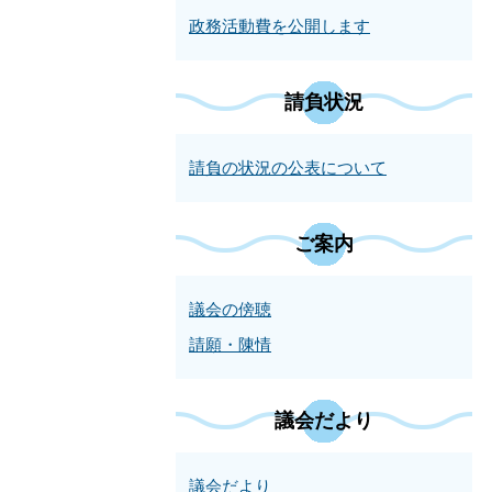
政務活動費を公開します
請負状況
請負の状況の公表について
ご案内
議会の傍聴
請願・陳情
議会だより
議会だより