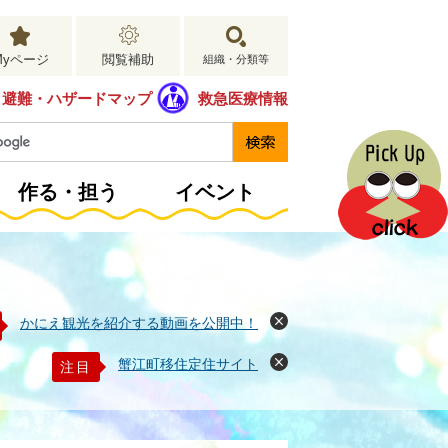
Myページ
閲覧補助
組織・分類等
避難・ハザードマップ
救急医療情報
作る・担う
イベント
かにえ観光を紹介する動画を公開中！
閉
じ
る
蟹江町移住定住サイト
注目
閉
じ
る