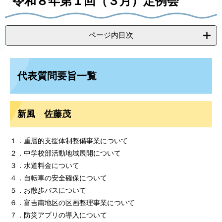
令和８年第１回（３月）定例会
る
す
で
る
送
る
ページ内目次
代表質問要旨一覧
新風 佐藤茂
１．重層的支援体制整備事業について
２．中学校部活動地域展開について
３．水道料金について
４．自転車の安全確保について
５．お散歩バスについて
６．富吉南地区の区画整理事業について
７．防災アプリの導入について