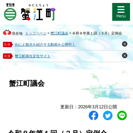
ペ
メ
ー
ニ
ジ
ュ
の
ー
先
を
トップページ
>
蟹江町議会
>
令和８年第１回（３月）定例会
現在地
頭
飛
で
ば
かにえ観光を紹介する動画を公開中！
注目
閉
す
し
じ
。
て
る
蟹江町移住定住サイト
注目
閉
本
じ
る
文
へ
蟹江町議会
本
更新日：2026年3月12日公開
文
シ
ツ
L
ェ
イ
i
ア
ー
n
す
ト
e