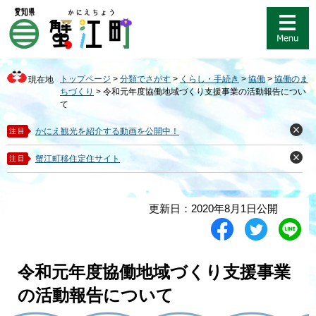
ペ
メ
ー
ニ
ジ
ュ
の
ー
先
を
トップページ
>
分類でさがす
>
くらし・手続き
>
協働
>
協働のま
現在地
頭
飛
ちづくり
>
令和元年度協働地域づくり支援事業の活動報告につい
で
ば
て
す
し
。
て
かにえ観光を紹介する動画を公開中！
注目
閉
本
じ
る
文
蟹江町移住定住サイト
注目
閉
へ
じ
る
本
更新日：2020年8月1日公開
文
シ
ツ
L
ェ
イ
i
ア
ー
n
す
ト
e
令和元年度協働地域づくり支援事業
る
す
で
る
送
の活動報告について
る