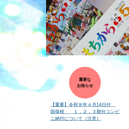
重要な
お知らせ
【重要】令和８年４月14日付
国保税 １，２，３期分コンビ
ニ納付について（注意）