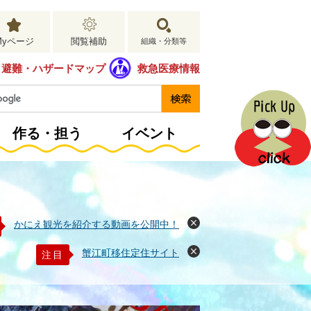
Myページ
閲覧補助
組織・分類等
避難・ハザードマップ
救急医療情報
作る・担う
イベント
かにえ観光を紹介する動画を公開中！
閉
じ
る
蟹江町移住定住サイト
注目
閉
じ
る