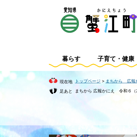
ペ
メ
ー
ニ
ジ
ュ
の
ー
先
を
頭
飛
で
ば
す
し
暮らす
子育て・健康
。
て
本
文
トップページ
>
まちから 広報
現在地
へ
まちから 広報かにえ 令和６（2