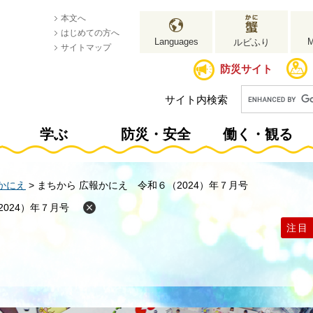
本文へ
はじめての方へ
Languages
ルビふり
サイトマップ
防災サイト
サイト内検索
学ぶ
防災・安全
働く・観る
かにえ
>
まちから 広報かにえ 令和６（2024）年７月号
024）年７月号
注目