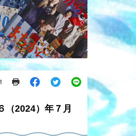
開
シ
ツ
L
ェ
イ
i
ア
ー
n
す
ト
e
る
す
で
（2024）年７月
る
送
る