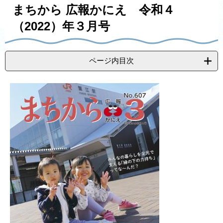
す
ト
e
まちから 広報かにえ 令和４
る
す
で
る
送
（2022）年３月号
る
ページ内目次