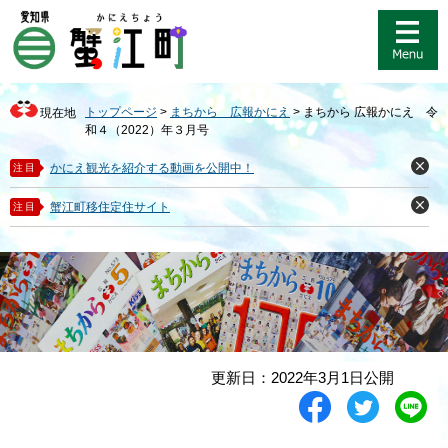
ペ
メ
ー
ニ
ジ
ュ
の
ー
先
を
トップページ
>
まちから 広報かにえ
>
まちから 広報かにえ 令
現在地
頭
飛
和４（2022）年３月号
で
ば
す
し
かにえ観光を紹介する動画を公開中！
注目
閉
。
て
じ
る
本
蟹江町移住定住サイト
注目
閉
文
じ
る
へ
本
更新日：2022年3月1日公開
文
シ
ツ
L
ェ
イ
i
ア
ー
n