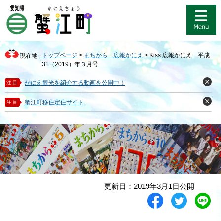
ペ
メ
ー
ニ
ジ
ュ
の
ー
先
を
トップページ
>
まちから 広報かにえ
>
Kiss 広報かにえ 平成
現在地
頭
飛
31（2019）年３月号
で
ば
す
し
かにえ観光を紹介する動画を公開中！
注目
閉
。
て
じ
る
本
蟹江町移住定住サイト
注目
閉
文
じ
る
へ
本
更新日：2019年3月1日公開
文
シ
ツ
L
ェ
イ
i
ア
ー
n