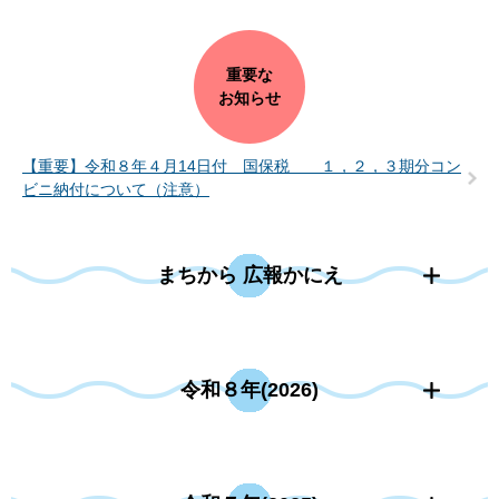
重要な
お知らせ
【重要】令和８年４月14日付 国保税 １，２，３期分コン
ビニ納付について（注意）
まちから 広報かにえ
令和８年(2026)