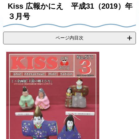
す
ト
e
Kiss 広報かにえ 平成31（2019）年
る
す
で
る
送
３月号
る
ページ内目次