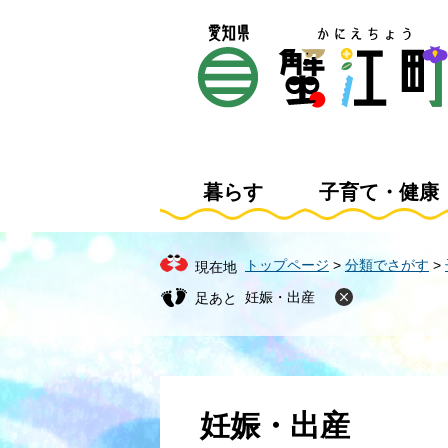
ペ
メ
ー
ニ
ジ
ュ
の
ー
先
を
頭
飛
で
ば
す
し
暮らす
子育て・健康
。
て
本
文
トップページ
>
分類でさがす
>
現在地
へ
妊娠・出産
本
文
妊娠・出産