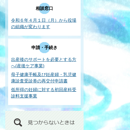
相談窓口
令和６年４月１日（月）から役場
の組織が変わります
申請・手続き
出産後のサポートを必要とする方
へ(産後ケア事業)
母子健康手帳及び妊産婦・乳児健
康診査受診券の再交付申請書
低所得の妊婦に対する初回産科受
診料支援事業