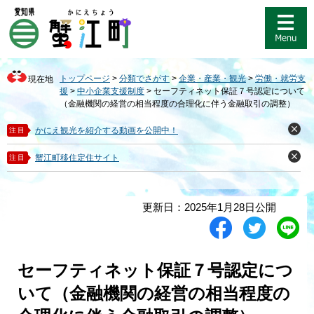
ペ
メ
ー
ニ
ジ
ュ
の
ー
先
を
トップページ
>
分類でさがす
>
企業・産業・観光
>
労働・就労支
現在地
頭
飛
援
>
中小企業支援制度
>
セーフティネット保証７号認定について
で
ば
（金融機関の経営の相当程度の合理化に伴う金融取引の調整）
す
し
。
て
かにえ観光を紹介する動画を公開中！
注目
閉
本
じ
る
文
蟹江町移住定住サイト
注目
閉
へ
じ
る
本
更新日：2025年1月28日公開
文
シ
ツ
L
ェ
イ
i
ア
ー
n
す
ト
e
セーフティネット保証７号認定につ
る
す
で
る
送
いて（金融機関の経営の相当程度の
る