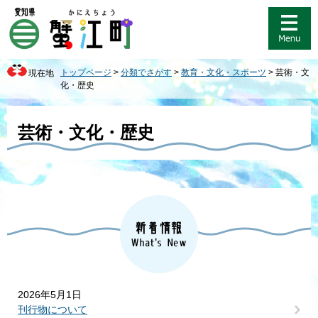
ペ
メ
ー
ニ
ジ
ュ
の
ー
先
を
トップページ
>
分類でさがす
>
教育・文化・スポーツ
>
芸術・文
現在地
頭
飛
化・歴史
で
ば
す
し
本
。
て
文
芸術・文化・歴史
本
文
へ
2026年5月1日
刊行物について