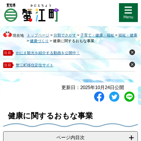
ペ
メ
ー
ニ
ジ
ュ
の
ー
先
を
トップページ
>
分類でさがす
>
子育て・健康・福祉
>
福祉・健康
現在地
頭
飛
>
健康づくり
>
健康に関するおもな事業
で
ば
す
し
かにえ観光を紹介する動画を公開中！
注目
閉
。
て
じ
る
本
蟹江町移住定住サイト
注目
閉
文
じ
る
へ
本
更新日：2025年10月24日公開
文
シ
ツ
L
ェ
イ
i
ア
ー
n
す
ト
e
健康に関するおもな事業
る
す
で
る
送
る
ページ内目次