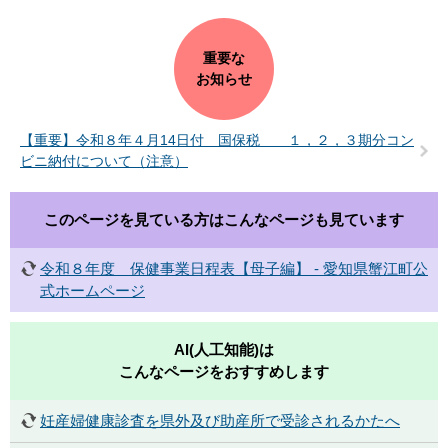
重要な
お知らせ
【重要】令和８年４月14日付 国保税 １，２，３期分コン
ビニ納付について（注意）
このページを見ている方は
こんなページも見ています
令和８年度 保健事業日程表【母子編】 - 愛知県蟹江町公
式ホームページ
AI(人工知能)は
こんなページをおすすめします
妊産婦健康診査を県外及び助産所で受診されるかたへ