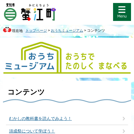
ペ
メ
ー
ニ
ジ
ュ
の
ー
先
を
トップページ
>
おうちミュージアム
>
コンテンツ
現在地
頭
飛
で
ば
す
し
。
て
本
文
へ
本
文
コンテンツ
むかしの教科書を読んでみよう！
須成祭について学ぼう！