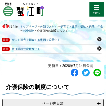
ペ
メ
ー
ニ
ジ
ュ
の
ー
先
を
トップページ
>
分類でさがす
>
子育て・健康・福祉
>
保険・年金
現在地
頭
飛
>
介護保険
>
介護保険の制度について
で
ば
す
し
かにえ観光を紹介する動画を公開中！
注目
閉
。
て
じ
る
本
蟹江町移住定住サイト
注目
閉
文
じ
る
へ
本
更新日：2026年7月14日公開
文
シ
ツ
L
ェ
イ
i
ア
ー
n
す
ト
e
介護保険の制度について
る
す
で
る
送
る
ページ内目次