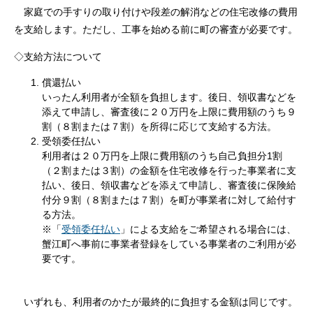
家庭での手すりの取り付けや段差の解消などの住宅改修の費用
を支給します。ただし、工事を始める前に町の審査が必要です。
◇支給方法について
償還払い
いったん利用者が全額を負担します。後日、領収書などを
添えて申請し、審査後に２０万円を上限に費用額のうち９
割（８割または７割）を所得に応じて支給する方法。
受領委任払い
利用者は２０万円を上限に費用額のうち自己負担分1割
（２割または３割）の金額を住宅改修を行った事業者に支
払い、後日、領収書などを添えて申請し、審査後に保険給
付分９割（８割または７割）を町が事業者に対して給付す
る方法。
※「
受領委任払い
」による支給をご希望される場合には、
蟹江町へ事前に事業者登録をしている事業者のご利用が必
要です。
いずれも、利用者のかたが最終的に負担する金額は同じです。