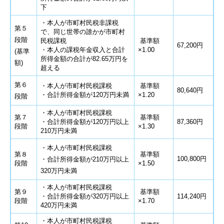
下
・本人が市町村民税非課税
第５
で、同じ世帯の誰かが市町村
段階
民税課税
基準額
67,200円
・本人の課税年金収入と合計
×1.00
(基準
所得金額の合計が82.65万円を
額)
超える
第６
・本人が市町村民税課税
基準額
80,640円
・合計所得金額が120万円未満
×1.20
段階
・本人が市町村民税課税
第７
基準額
・合計所得金額が120万円以上
87,360円
段階
×1.30
210万円未満
・本人が市町村民税課税
第８
基準額
100,800円
・合計所得金額が210万円以上
段階
×1.50
320万円未満
・本人が市町村民税課税
第９
基準額
・合計所得金額が320万円以上
114,240円
段階
×1.70
420万円未満
・本人が市町村民税課税