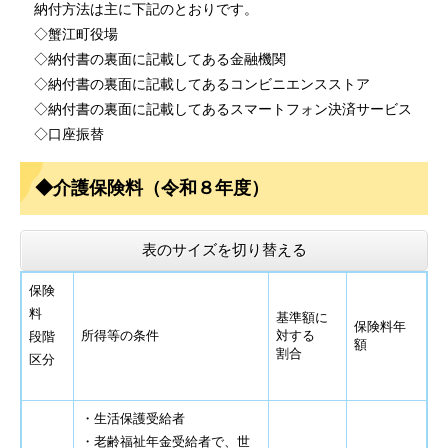
納付方法は主に下記のとおりです。
◇蟹江町役場
◇納付書の裏面に記載してある金融機関
◇納付書の裏面に記載してあるコンビニエンスストア
◇納付書の裏面に記載してあるスマートフォン決済サービス
◇口座振替
◆介護保険料（令和８年度）
表のサイズを切り替える
保険
料
基準額に
保険料年
所得等の条件
対する
段階
額
割合
区分
・生活保護受給者
・老齢福祉年金受給者で、世