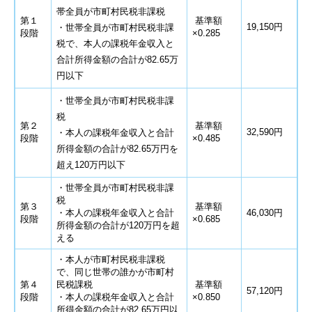
帯全員が市町村民税非課税
第１
基準額
19,150円
・世帯全員が市町村民税非課
段階
×0.285
税で、本人の課税年金収入と
合計所得金額の合計が82.65万
円以下
・世帯全員が市町村民税非課
税
第２
基準額
32,590円
・本人の課税年金収入と合計
段階
×0.485
所得金額の合計が82.65万円を
超え120万円以下
・世帯全員が市町村民税非課
税
第３
基準額
・本人の課税年金収入と合計
46,030円
段階
×0.685
所得金額の合計が120万円を超
える
・本人が市町村民税非課税
で、同じ世帯の誰かが市町村
第４
民税課税
基準額
57,120円
段階
・本人の課税年金収入と合計
×0.850
所得金額の合計が82.65万円以