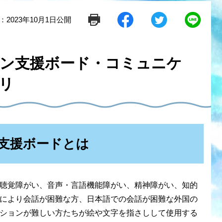
：2023年10月1日公開
シ
ツ
L
ェ
イ
i
ア
ー
n
す
ト
e
る
す
で
ン支援ボード・コミュニケ
る
送
る
リ
支援ボードとは
聴覚障がい、音声・言語機能障がい、精神障がい、知的
により会話が困難な方、日本語での会話が困難な外国の
ションが難しい方たちが絵や文字を指さしして使用する