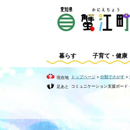
ペ
メ
ー
ニ
ジ
ュ
の
ー
先
を
頭
飛
で
ば
す
し
暮らす
子育て・健康
。
て
本
文
トップページ
>
分類でさがす
>
現在地
へ
コミュニケーション支援ボード