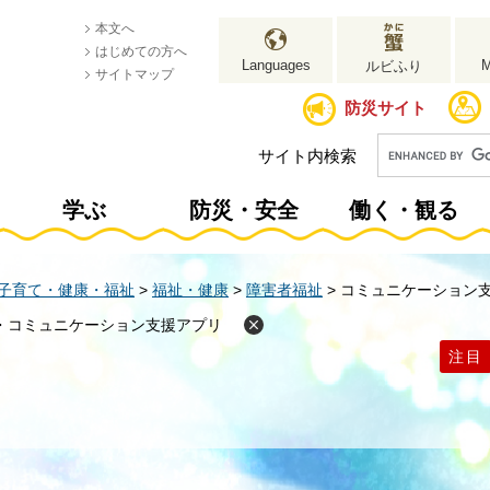
本文へ
はじめての方へ
Languages
ルビふり
サイトマップ
防災サイト
サイト内検索
学ぶ
防災・安全
働く・観る
子育て・健康・福祉
>
福祉・健康
>
障害者福祉
>
コミュニケーション
・コミュニケーション支援アプリ
注目