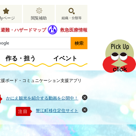
Myページ
閲覧補助
組織・分類等
避難・ハザードマップ
救急医療情報
作る・担う
イベント
支援ボード・コミュニケーション支援アプリ
かにえ観光を紹介する動画を公開中！
閉
じ
る
蟹江町移住定住サイト
注目
閉
じ
る