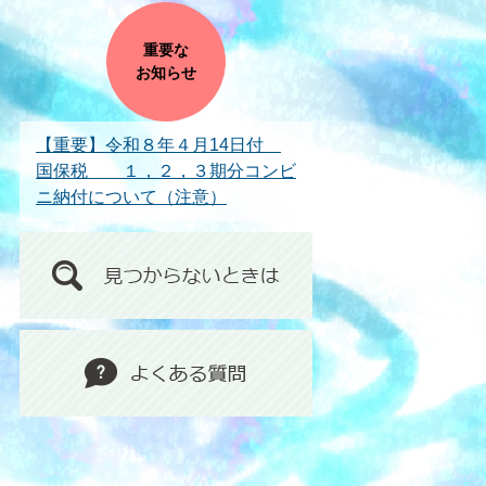
重要な
お知らせ
【重要】令和８年４月14日付
国保税 １，２，３期分コンビ
ニ納付について（注意）