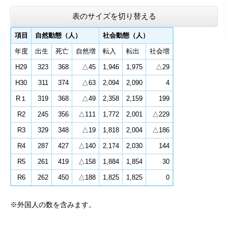
表のサイズを切り替える
項目
自然動態（人）
社会動態（人）
年度
出生
死亡
自然増
転入
転出
社会増
H29
323
368
△45
1,946
1,975
△29
H30
311
374
△63
2,094
2,090
4
R１
319
368
△49
2,358
2,159
199
R2
245
356
△111
1,772
2,001
△229
R3
329
348
△19
1,818
2,004
△186
R4
287
427
△140
2,174
2,030
144
R5
261
419
△158
1,884
1,854
30
R6
262
450
△188
1,825
1,825
0
※外国人の数を含みます。