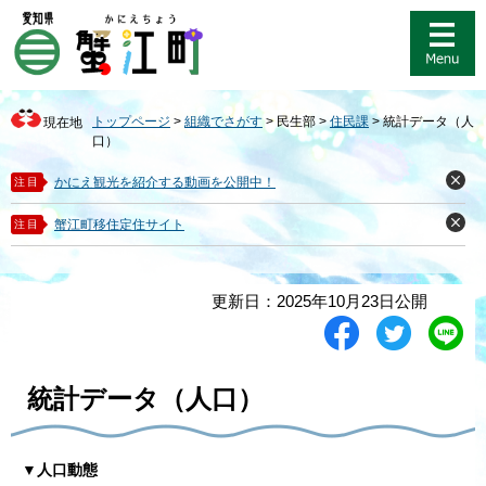
ペ
メ
ー
ニ
ジ
ュ
の
ー
先
を
トップページ
>
組織でさがす
>
民生部
>
住民課
>
統計データ（人
現在地
頭
飛
口）
で
ば
す
し
かにえ観光を紹介する動画を公開中！
注目
閉
。
て
じ
る
本
蟹江町移住定住サイト
注目
閉
文
じ
る
へ
本
更新日：2025年10月23日公開
文
シ
ツ
L
ェ
イ
i
ア
ー
n
す
ト
e
統計データ（人口）
る
す
で
る
送
る
▼
人口動態