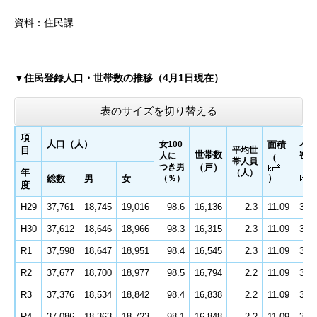
資料：住民課
▼住民登録人口・世帯数の推移（4月1日現在）
表のサイズを切り替える
項
人
人口（人）
女100
面積
目
平均世
世帯数
密
人に
（
帯人員
つき男
（戸）
（人
年
（人）
）
総数
男
女
（％）
度
H29
37,761
18,745
19,016
98.6
16,136
2.3
11.09
3,4
H30
37,612
18,646
18,966
98.3
16,315
2.3
11.09
3,3
R1
37,598
18,647
18,951
98.4
16,545
2.3
11.09
3,3
R2
37,677
18,700
18,977
98.5
16,794
2.2
11.09
3,3
R3
37,376
18,534
18,842
98.4
16,838
2.2
11.09
3,3
R4
37,086
18,363
18,723
98.1
16,848
2.2
11.09
3,3