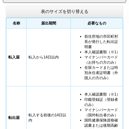
表のサイズを切り替える
名称
届出期間
必要なもの
前住所地の市区町村
長が発行した転出証
明書
本人確認書類（※1）
転入届
転入から14日以内
マイナンバーカード
（お持ちの方のみ）
在留カードまたは特
別永住者証明書（外
国人の方のみ）
本人確認書類（※1）
印鑑登録証（登録者
のみ）
マイナンバーカード
転入する前後の14日以
（国外転出者のみ）
転出届
内
国民健康保険資格確
認書または後期高齢