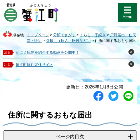
ペ
メ
ー
ニ
ジ
ュ
の
ー
先
を
トップページ
>
分類でさがす
>
くらし・手続き
>
戸籍届出・住民
現在地
頭
飛
票・証明
>
引越し（転入・転居など）
>
住所に関するおもな届出
で
ば
す
し
かにえ観光を紹介する動画を公開中！
注目
閉
。
て
じ
る
本
蟹江町移住定住サイト
注目
閉
文
じ
る
へ
本
更新日：2026年1月8日公開
文
シ
ツ
L
ェ
イ
i
ア
ー
n
す
ト
e
住所に関するおもな届出
る
す
で
る
送
る
ページ内目次