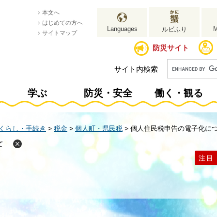
本文へ
はじめての方へ
Languages
ルビふり
サイトマップ
防災サイト
サイト内検索
学ぶ
防災・安全
働く・観る
くらし・手続き
>
税金
>
個人町・県民税
>
個人住民税申告の電子化に
て
注目