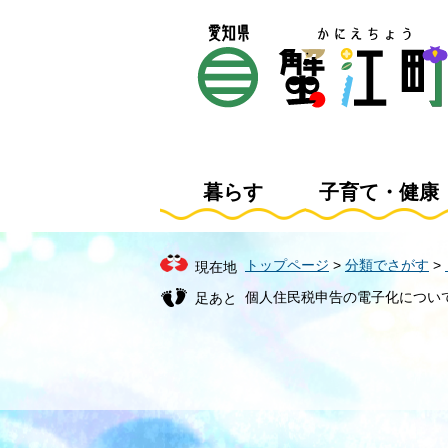
ペ
メ
ー
ニ
ジ
ュ
の
ー
先
を
頭
飛
で
ば
す
し
暮らす
子育て・健康
。
て
本
文
トップページ
>
分類でさがす
>
現在地
へ
個人住民税申告の電子化につい