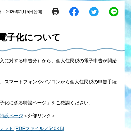
：2026年1月5日公開
シ
ツ
L
ェ
イ
i
ア
ー
n
す
ト
e
る
す
で
電子化について
る
送
る
入に対する申告分）から、個人住民税の電子申告が開始
、スマートフォンやパソコンから個人住民税の申告手続
子化に係る特設ページ」をご確認ください。
特設ページ
＜外部リンク＞
ト [PDFファイル／540KB]