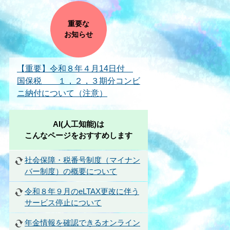
重要な
お知らせ
【重要】令和８年４月14日付
国保税 １，２，３期分コンビ
ニ納付について（注意）
AI(人工知能)は
こんなページをおすすめします
社会保障・税番号制度（マイナン
バー制度）の概要について
令和８年９月のeLTAX更改に伴う
サービス停止について
年金情報を確認できるオンライン