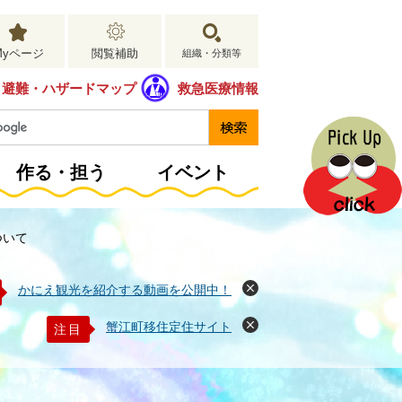
Myページ
閲覧補助
組織・分類等
避難・ハザードマップ
救急医療情報
作る・担う
イベント
ついて
かにえ観光を紹介する動画を公開中！
閉
じ
る
蟹江町移住定住サイト
注目
閉
じ
る