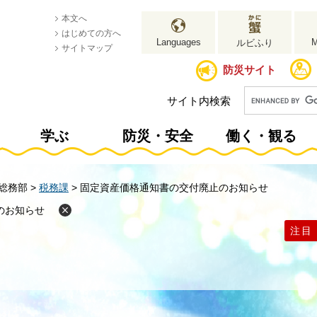
本文へ
はじめての方へ
Languages
ルビふり
サイトマップ
防災サイト
サイト内検索
学ぶ
防災・安全
働く・観る
総務部
>
税務課
>
固定資産価格通知書の交付廃止のお知らせ
のお知らせ
注目