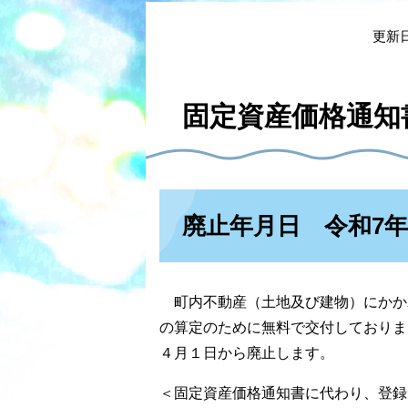
本
文
更新日
固定資産価格通知
廃止年月日 令和7
町内不動産（土地及び建物）にかか
の算定のために無料で交付しておりま
４月１日から廃止します。
＜固定資産価格通知書に代わり、登録