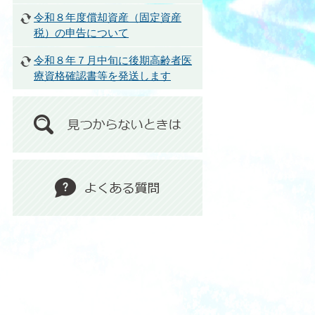
令和８年度償却資産（固定資産
税）の申告について
令和８年７月中旬に後期高齢者医
療資格確認書等を発送します