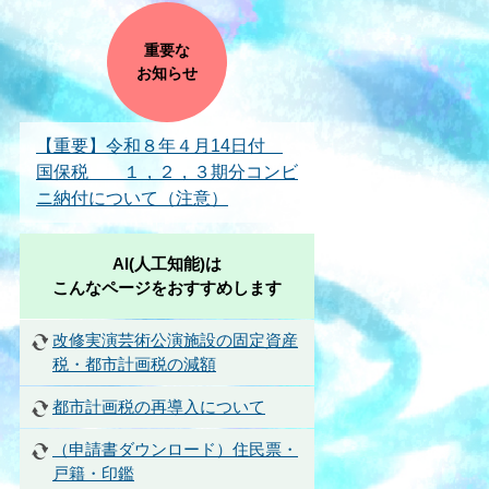
重要な
お知らせ
【重要】令和８年４月14日付
国保税 １，２，３期分コンビ
ニ納付について（注意）
AI(人工知能)は
こんなページをおすすめします
改修実演芸術公演施設の固定資産
税・都市計画税の減額
都市計画税の再導入について
（申請書ダウンロード）住民票・
戸籍・印鑑