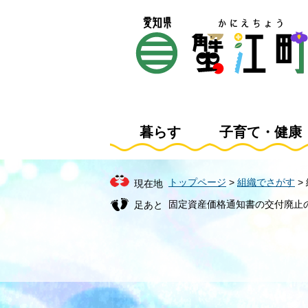
ペ
メ
ー
ニ
ジ
ュ
の
ー
先
を
頭
飛
で
ば
す
し
暮らす
子育て・健康
。
て
本
文
トップページ
>
組織でさがす
>
現在地
へ
固定資産価格通知書の交付廃止