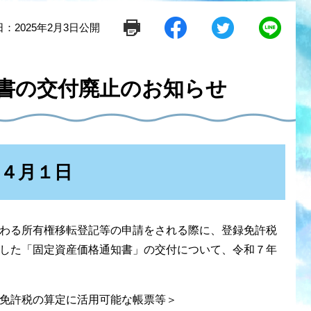
：2025年2月3日公開
シ
ツ
L
ェ
イ
i
ア
ー
n
す
ト
e
る
す
で
書の交付廃止のお知らせ
る
送
る
年４月１日
わる所有権移転登記等の申請をされる際に、登録免許税
した「固定資産価格通知書」の交付について、令和７年
免許税の算定に活用可能な帳票等＞