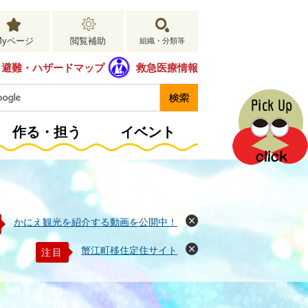
Myページ
閲覧補助
組織・分類等
避難・ハザードマップ
救急医療情報
作る・担う
イベント
かにえ観光を紹介する動画を公開中！
閉
じ
る
蟹江町移住定住サイト
注目
閉
じ
る