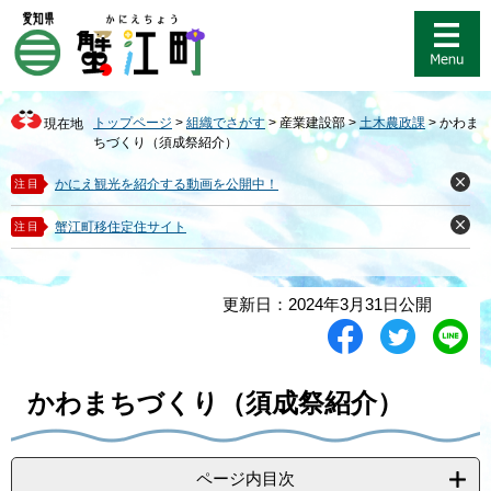
ペ
メ
ー
ニ
ジ
ュ
の
ー
先
を
トップページ
>
組織でさがす
>
産業建設部
>
土木農政課
>
かわま
現在地
頭
飛
ちづくり（須成祭紹介）
で
ば
す
し
かにえ観光を紹介する動画を公開中！
注目
閉
。
て
じ
る
本
蟹江町移住定住サイト
注目
閉
文
じ
る
へ
本
更新日：2024年3月31日公開
文
シ
ツ
L
ェ
イ
i
ア
ー
n
す
ト
e
かわまちづくり（須成祭紹介）
る
す
で
る
送
る
ページ内目次