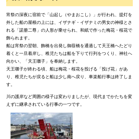
宵祭の深夜に宿前で「山起し（やまおこし）」が行われ、提灯を
外した船の屋根の上には、イザナギ・イザナミの男女の神様とさ
れる「諾册二尊」の人形が乗せられ、和紙で作った梅花・桜花で
飾られます。
船は宵祭の翌朝、飾橋を出発し御葭橋を通過して天王橋へたどり
着くと一旦着岸し、稚児たちは船を下りて行列をつくり、神社へ
向かい、「天王囃子」を奉納します。
天王囃子が終わる頃、船は梅花・桜花を投げる「投げ花」があ
り、稚児たちが戻ると船は少し南へ戻り、車楽船行事は終了しま
す。
川の護岸など周囲の様子は変わりましたが、現代までかたちを変
えずに継承されている行事の一つです。