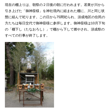
現在の棚上りは、朝祭の２日後の朝に行われます。若衆が川から
引き上げた「御神葭様」を神社境内に組まれた棚に、川と同じ状
態に組んで祀ります。この日から75間祀られ、須成地区の住民の
方たちは毎日交代で御神葭様に参拝します。御神葭様は10月下旬
の「棚下し（たなおろし）」で棚から下して燃やされ、須成祭の
すべての行事が終了します。