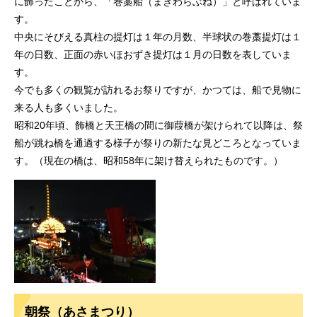
に飾ったことから、「巻藁船（まきわらぶね）」と呼ばれていま
す。
中央にそびえる真柱の提灯は１年の月数、半球状の巻藁提灯は１
年の日数、正面の赤いほおずき提灯は１月の日数を表していま
す。
今でも多くの観覧が訪れるお祭りですが、かつては、船で見物に
来る人も多くいました。
昭和20年頃、飾橋と天王橋の間に御葭橋が架けられて以降は、祭
船が跳ね橋を通過する様子が祭りの新たな見どころとなっていま
す。（現在の橋は、昭和58年に架け替えられたものです。）
朝祭（あさまつり）