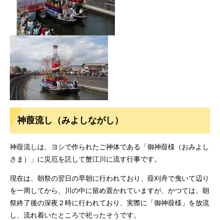
神葭流し（みよしながし）
神葭流しは、ヨシで作られたご神体である「御神葭様（おみよし
さま）」に災厄を託して蟹江川に流す行事です。
現在は、朝祭の翌日の早朝に行われており、葭刈舟で曳いて辺り
を一周してから、川の中に留め置かれていますが、かつては、朝
祭終了後の深夜２時に行われており、実際に「御神葭様」を放流
し、流れ着いたところで祀ったそうです。