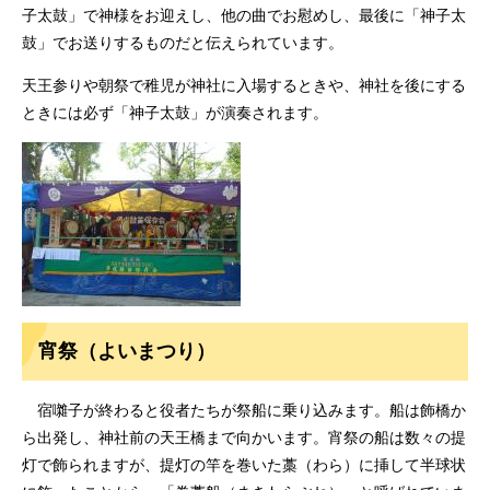
子太鼓」で神様をお迎えし、他の曲でお慰めし、最後に「神子太
鼓」でお送りするものだと伝えられています。
天王参りや朝祭で稚児が神社に入場するときや、神社を後にする
ときには必ず「神子太鼓」が演奏されます。
宵祭（よいまつり）
宿囃子が終わると役者たちが祭船に乗り込みます。船は飾橋か
ら出発し、神社前の天王橋まで向かいます。宵祭の船は数々の提
灯で飾られますが、提灯の竿を巻いた藁（わら）に挿して半球状