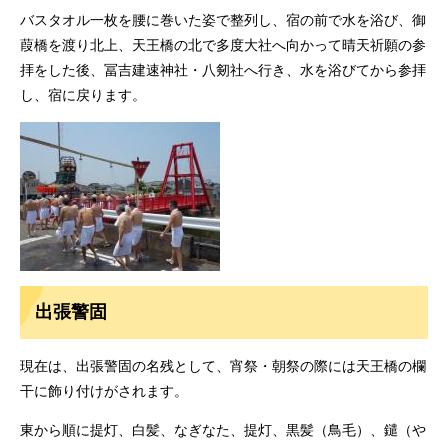
バスタオル一枚を腰に巻いた姿で整列し、宿の前で水を浴び、御
葭橋を渡り北上、天王橋の北で多度大社へ向かって晴天祈願の参
拝をした後、冨吉建速神社・八剱社へ行き、水を浴びてから参拝
し、宿に戻ります。
出張警固
現在は、出張警固の名残として、宵祭・朝祭の際には天王橋の欄
干に飾り付けがされます。
東から順に提灯、白髪、なぎなた、提灯、黒髪（鳥毛）、鑓（や