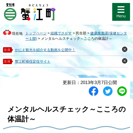
ペ
メ
ー
ニ
ジ
ュ
の
ー
先
を
トップページ
>
組織でさがす
>
民生部
>
健康推進課(保健センタ
現在地
頭
飛
ー１階)
>
メンタルヘルスチェック～こころの体温計～
で
ば
す
し
かにえ観光を紹介する動画を公開中！
注目
閉
。
て
じ
る
本
蟹江町移住定住サイト
注目
閉
文
じ
る
へ
本
更新日：2013年3月7日公開
文
シ
ツ
L
ェ
イ
i
ア
ー
n
す
ト
e
メンタルヘルスチェック～こころの
る
す
で
る
送
体温計～
る