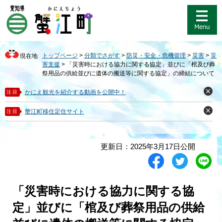
ペ
メ
ー
ニ
ジ
ュ
の
ー
先
を
トップページ
>
分類でさがす
>
防災・安全・危機管理
>
災害
>
災
現在地
頭
飛
害支援
>
「災害時における協力に関する協定」並びに「棺及び葬
で
ば
祭用品の供給並びに遺体の搬送等に関する協定」の締結について
す
し
。
て
かにえ観光を紹介する動画を公開中！
注目
閉
本
じ
る
文
蟹江町移住定住サイト
注目
閉
へ
じ
る
本
更新日：2025年3月17日公開
文
シ
ツ
L
ェ
イ
i
ア
ー
n
す
ト
e
「災害時における協力に関する協
る
す
で
る
送
定」並びに「棺及び葬祭用品の供給
る