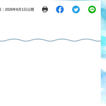
：2026年8月1日公開
シ
ツ
L
ェ
イ
i
ア
ー
n
す
ト
e
る
す
で
る
送
る