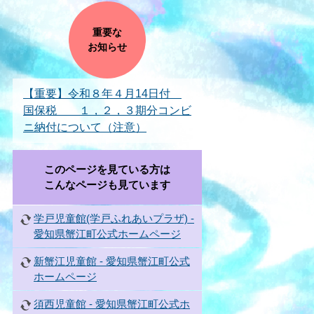
重要な
お知らせ
【重要】令和８年４月14日付
国保税 １，２，３期分コンビ
ニ納付について（注意）
このページを見ている方は
こんなページも見ています
学戸児童館(学戸ふれあいプラザ) -
愛知県蟹江町公式ホームページ
新蟹江児童館 - 愛知県蟹江町公式
ホームページ
須西児童館 - 愛知県蟹江町公式ホ