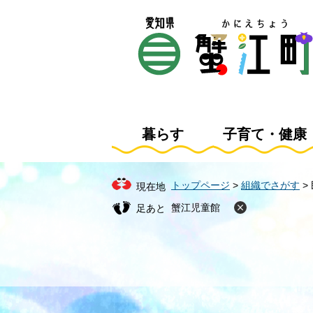
ペ
メ
ー
ニ
ジ
ュ
の
ー
先
を
頭
飛
で
ば
す
し
暮らす
子育て・健康
。
て
本
文
トップページ
>
組織でさがす
>
現在地
へ
蟹江児童館