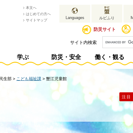
本文へ
はじめての方へ
Languages
ルビふり
サイトマップ
防災サイト
サイト内検索
学ぶ
防災・安全
働く・観る
民生部
>
こども福祉課
>
蟹江児童館
注目