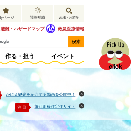
Myページ
閲覧補助
組織・分類等
避難・ハザードマップ
救急医療情報
作る・担う
イベント
かにえ観光を紹介する動画を公開中！
閉
じ
る
蟹江町移住定住サイト
注目
閉
じ
る