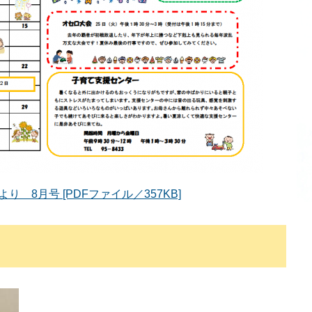
り 8月号 [PDFファイル／357KB]