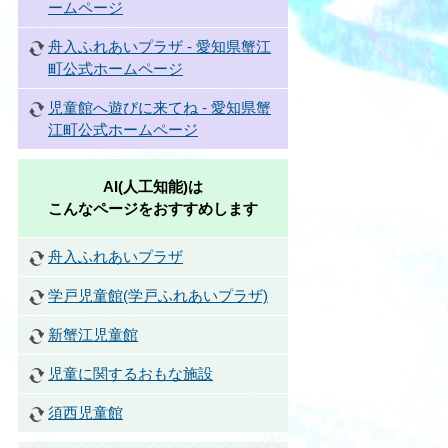
ームページ
舟入ふれあいプラザ - 愛知県蟹江
町公式ホームページ
児童館へ遊びに来てね - 愛知県蟹
江町公式ホームページ
AI(人工知能)は
こんなページをおすすめします
舟入ふれあいプラザ
学戸児童館(学戸ふれあいプラザ)
新蟹江児童館
児童に関するおもな施設
須西児童館