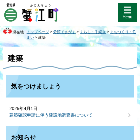
ペ
メ
ー
ニ
ジ
ュ
の
ー
先
を
トップページ
>
分類でさがす
>
くらし・手続き
>
まちづくり・住
現在地
頭
飛
まい
>
建築
で
ば
す
し
本
。
て
文
建築
本
文
へ
気をつけましょう
2025年4月1日
建築確認申請に伴う建設地調査書について
お知らせ