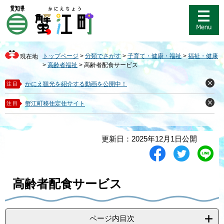
ペ
メ
ー
ニ
ジ
ュ
の
ー
先
を
トップページ
>
分類でさがす
>
子育て・健康・福祉
>
福祉・健康
現在地
頭
飛
>
高齢者福祉
>
高齢者配食サービス
で
ば
す
し
かにえ観光を紹介する動画を公開中！
注目
閉
。
て
じ
る
本
蟹江町移住定住サイト
注目
閉
文
じ
る
へ
本
更新日：2025年12月1日公開
文
シ
ツ
L
ェ
イ
i
ア
ー
n
す
ト
e
高齢者配食サービス
る
す
で
る
送
る
ページ内目次