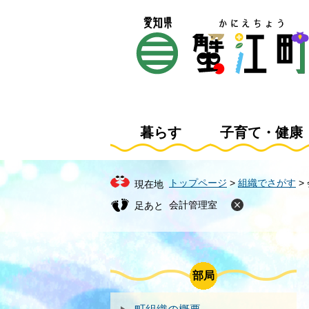
ペ
メ
ー
ニ
ジ
ュ
の
ー
先
を
頭
飛
で
ば
す
し
暮らす
子育て・健康
。
て
本
文
トップページ
>
組織でさがす
>
現在地
へ
会計管理室
部局