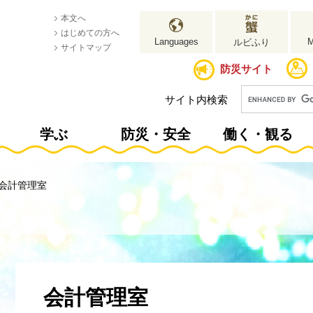
本文へ
はじめての方へ
Languages
ルビふり
サイトマップ
防災サイト
サイト内検索
学ぶ
防災・安全
働く・観る
会計管理室
本
文
会計管理室