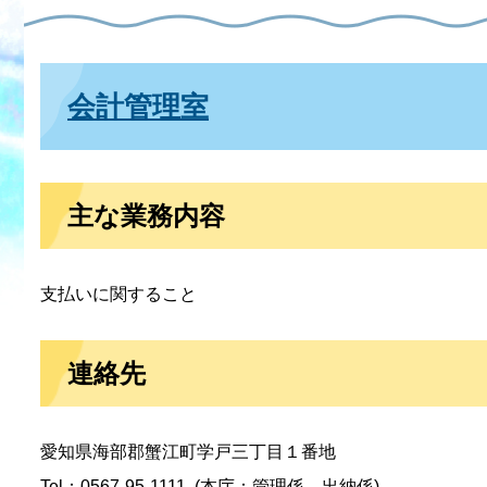
会計管理室
主な業務内容
支払いに関すること
連絡先
愛知県海部郡蟹江町学戸三丁目１番地
Tel：0567-95-1111
本庁：管理係、出納係