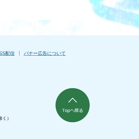
SS配信
バナー広告について
除く）