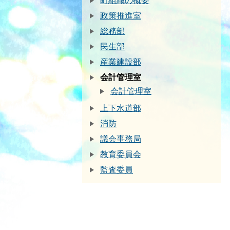
町組織の概要
政策推進室
総務部
民生部
産業建設部
会計管理室
会計管理室
上下水道部
消防
議会事務局
教育委員会
監査委員