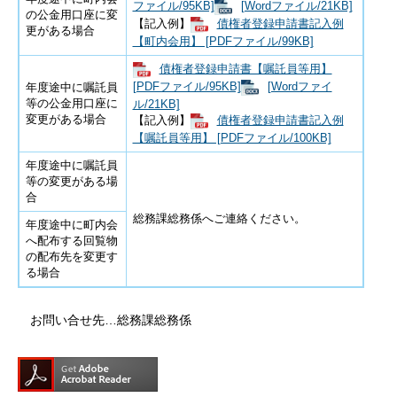
ファイル/95KB]
[Wordファイル/21KB]
の公金用口座に変
​【記入例】
債権者登録申請書記入例
更がある場合
【町内会用】 [PDFファイル/99KB]
債権者登録申請書【嘱託員等用】
[PDFファイル/95KB]
[Wordファイ
年度途中に嘱託員
等の公金用口座に
ル/21KB]
変更がある場合
【記入例】
債権者登録申請書記入例
【嘱託員等用】 [PDFファイル/100KB]
年度途中に嘱託員
等の変更がある場
合
総務課総務係へご連絡ください。
年度途中に町内会
へ配布する回覧物
の配布先を変更す
る場合
お問い合せ先…総務課総務係