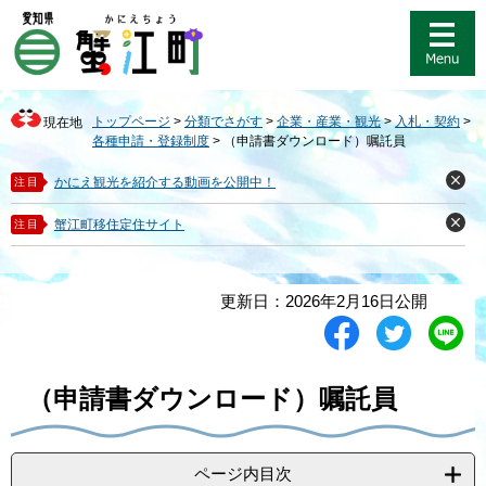
ペ
メ
ー
ニ
ジ
ュ
の
ー
先
を
トップページ
>
分類でさがす
>
企業・産業・観光
>
入札・契約
>
現在地
頭
飛
各種申請・登録制度
>
（申請書ダウンロード）嘱託員
で
ば
す
し
かにえ観光を紹介する動画を公開中！
注目
閉
。
て
じ
る
本
蟹江町移住定住サイト
注目
閉
文
じ
る
へ
本
更新日：2026年2月16日公開
文
シ
ツ
L
ェ
イ
i
ア
ー
n
す
ト
e
（申請書ダウンロード）嘱託員
る
す
で
る
送
る
ページ内目次