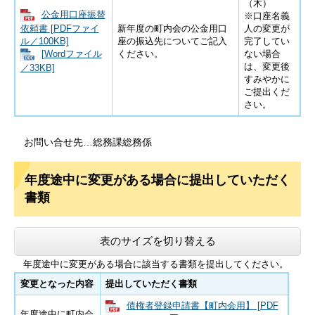
（木）
公金用口座振替
※口座名義
依頼書 [PDFファイ
新年度の町内会の公金用口
人の変更が
ル／100KB]
座の振込先についてご記入
完了してい
ください。
ない場合
[Wordファイル
は、変更後
／33KB]
すみやかに
ご提出くだ
さい。
お問い合せ先…総務課総務係
年度途中に変更がある場合に提出していただく
書類
表のサイズを切り替える
年度途中に変更がある場合に該当する書類を提出してください。
変更となった内容
提出していただく書類
債権者登録申請書【町内会用】 [PDF
年度途中に町内会