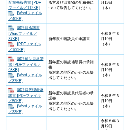
配布先報告書 [PDF
る方及び回覧物の配布先に
月19日
ファイル／112KB]
ついて報告してください。
（木）
[Wordファイル
／40KB]
嘱託員承諾書
[Wordファイル／
令和８年３
37KB]
新年度の嘱託員の承諾書
月19日
（木）
[PDFファイル
／100KB]
嘱託補助員承諾
新年度の嘱託補助員の承諾
書 [PDFファイル／
令和８年３
書
93KB]
月19日
※対象の地区のかたのみ提
（木）
[Wordファイル
出してください。
／37KB]
嘱託員代理者承
新年度の嘱託員代理者の承
諾書 [PDFファイル
令和８年３
諾書
／50KB]
月19日
※対象の地区のかたのみ提
（木）
[Wordファイル
出してください。
／33KB]
令和８年３
月19日