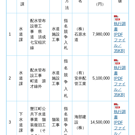
方
名
版
課
（円）
法
配水管布
指
執行調
設替工
名
水
水道
（株）
書
事 県
競
1
道
施設
石原水
7,980,000
[PDF
道 須成
争
課
工事
道
ファイ
七宝稲沢
入
ル／
線
札
35KB]
指
執行調
名
配水管布
水
水道
（有）
書
競
設工事
2
道
施設
安井配
5,100,000
[PDF
町道 源
争
課
工事
管工業
ファイ
才線外
入
ル／
35KB]
札
蟹江町公
指
執行調
下
共下水道
名
海部建
書
水
事業 舗
舗装
競
3
設
14,500,000
[PDF
道
装復旧工
工事
争
（株）
ファイ
課
事 （そ
入
ル／