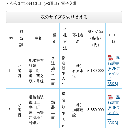
・
令和3
年10月13日
（水曜日）電子入札
表のサイズを切り替える
入
担
落札金額
種
札
落札者
ＰＤＦ
No.
当
件名
（税抜）
別
方
名
版
課
（円）
法
執
水
指
配水管布
道
名
行調書
水
設替工
（株）
施
競
[PDFフ
1
道
事 町
石原水
5,180,000
設
争
ァイル
課
道 西之
道
工
入
／
森７号線
事
札
35KB]
指
執
道路舗装
名
復旧工
舗
行調書
水
（株）
競
事 町
装
[PDFフ
2
道
加藤建
3,650,000
道 南蟹
工
ァイル
争
課
設
江団地１
事
／
入
号線外
35KB]
札