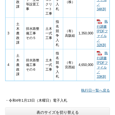
政
（株）
等設置工
クリ
入
／
課
事
ート
札
34KB]
工事
執
指
土
名
行調書
木
排水路整
土木
競
（有）
[PDFフ
3
農
備工事
一式
1,350,000
争
高阪組
ァイル
政
その５
工事
入
／
課
札
32KB]
執
指
土
名
行調書
木
排水路整
土木
競
（有）
[PDFフ
4
農
備工事
一式
4,650,000
争
宮西組
ァイル
政
その６
工事
入
／
課
札
33KB]
執行日一覧へ戻る
・
令和
4
年1月13日
（木曜日）電子入札
表のサイズを切り替える