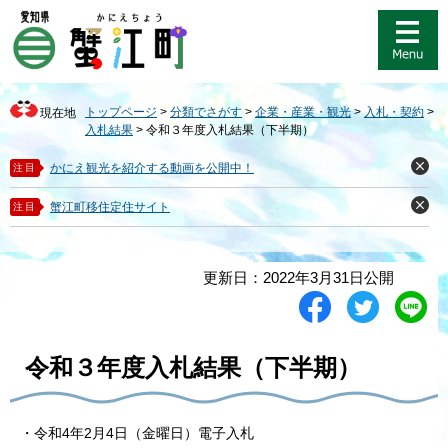
ペ
メ
ー
ニ
ジ
ュ
の
ー
先
を
トップページ
>
分類でさがす
>
企業・産業・観光
>
入札・契約
>
現在地
頭
飛
入札結果
>
令和３年度入札結果（下半期）
で
ば
す
し
かにえ観光を紹介する動画を公開中！
注目
閉
。
て
じ
る
本
蟹江町移住定住サイト
注目
閉
文
じ
る
へ
本
更新日：2022年3月31日公開
文
シ
ツ
L
ェ
イ
i
ア
ー
n
す
ト
e
令和３年度入札結果（下半期）
る
す
で
る
送
る
・
令和
4
年2月4日
（金曜日）電子入札