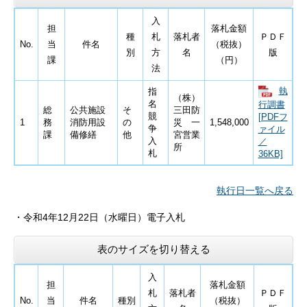
入
担
落札金額
種
札
落札者
ＰＤＦ
No.
当
件名
（税抜）
別
方
名
版
課
（円）
法
執
指
（株）
名
行調書
総
公共施設
そ
三田防
競
[PDFフ
1
務
消防用設
の
災 一
1,548,000
争
ァイル
課
備修繕
他
宮営業
入
／
所
札
36KB]
執行日一覧へ戻る
・令和4
年12月22日
（水曜日）電子入札
表のサイズを切り替える
入
担
落札金額
札
落札者
ＰＤＦ
No.
当
件名
種別
（税抜）