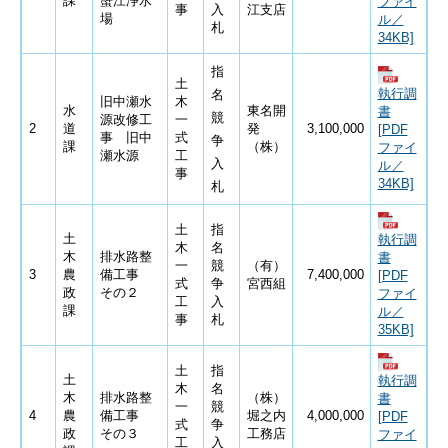
課
蟹江浄水
ファイ
事
入
江支店
場
ル／
札
34KB]
指
土
執行調
名
旧中瀬水
木
水
東名開
書
競
源改修工
一
2
道
発
3,100,000
[PDF
事 旧中
式
争
課
（株）
ファイ
瀬水源
工
入
ル／
事
34KB]
札
土
指
土
執行調
木
名
木
排水路整
書
一
競
（有）
3
農
備工事
7,400,000
[PDF
式
争
宮西組
政
その２
ファイ
工
入
課
ル／
事
札
35KB]
土
指
土
執行調
木
名
木
排水路整
（株）
書
一
競
4
農
備工事
堀之内
4,000,000
[PDF
式
争
政
その３
工務店
ファイ
工
入