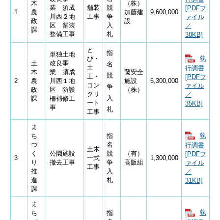
木
（株）
業 須成
舗装
競
[PDFフ
1
農
加藤建
9,600,000
川西２地
工事
争
ァイル
政
設
区 舗装
入
／
課
整備工事
札
38KB]
と
指
単独土地
執
び・
土
改良事
名
土
行調書
木
業 須成
藤安全
競
工・
[PDFフ
2
農
川西１地
施設
6,300,000
コン
ァイル
争
政
区 防護
（株）
クリ
／
入
課
柵補修工
ート
35KB]
事
札
工事
ま
執
ち
指
づ
名
行調書
土木
く
公園施設
競
（有）
[PDFフ
3
一式
1,300,000
り
撤去工事
争
高阪組
ァイル
工事
推
入
／
進
札
31KB]
課
ま
執
ち
指