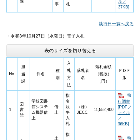
課
ル／
事
札
37KB]
執行日一覧へ戻る
・
令和3
年10月27日
（水曜日）電子入札
表のサイズを切り替える
入
担
落札金額
種
札
落札者
ＰＤＦ
No.
当
件名
（税抜）
別
方
名
版
課
（円）
法
執
指
学校図書
名
行調書
図
館システ
借
競
（株）
[PDFフ
1
書
11,552,400
ム機器借
上
争
JECC
ァイル
館
上
入
／
札
36KB]
指
執
土