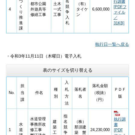
づ
名
行調書
都市公園
土木
（有）
く
競
[PDFフ
4
外遊具等
一式
タイケ
6,600,000
り
争
ァイル
修繕工事
工事
ン
推
入
／
進
札
31KB]
課
執行日一覧へ戻る
・
令和3
年11月11日
（木曜日）電子入札
表のサイズを切り替える
入
担
落札金額
種
札
落札者
ＰＤＦ
No.
当
件名
（税抜）
別
方
名
版
課
（円）
法
指
水道管理
執行調
建
名
（株）
水
事務所改
書
築
競
那須建
1
道
修工事
24,230,000
[PDF
工
争
築 蟹