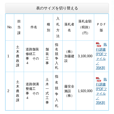
表のサイズを切り替える
入
担
落札金額
種
札
落札者
ＰＤＦ
No.
当
件名
（税抜）
別
方
名
版
課
（円）
法
執
指
土
道路舗装
舗
名
行調書
木
（株）
修繕工
装
競
[PDFフ
1
農
加藤建
3,100,000
事 その
工
争
ァイル
政
設
４
事
入
／
課
札
35KB]
指
執
土
土
名
道路側溝
木
行調書
木
藤安全
競
整備工
一
[PDFフ
2
農
施設
1,920,000
事 その
式
ァイル
争
政
（株）
４
工
／
入
課
事
35KB]
札