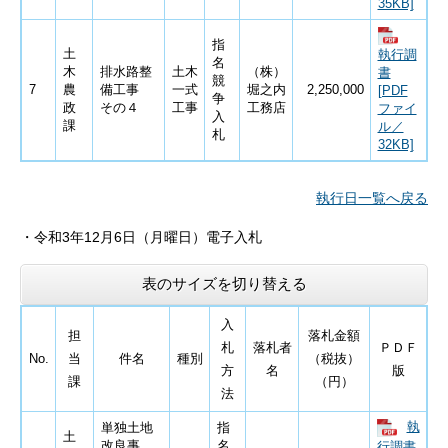
35KB]
指
土
執行調
名
木
排水路整
土木
（株）
書
競
7
農
備工事
一式
堀之内
2,250,000
[PDF
争
政
その４
工事
工務店
ファイ
入
課
ル／
札
32KB]
執行日一覧へ戻る
・
令和3
年12月6日
（月曜日）電子入札
表のサイズを切り替える
入
担
落札金額
札
落札者
ＰＤＦ
No.
当
件名
種別
（税抜）
方
名
版
課
（円）
法
執
単独土地
指
土
改良事
名
行調書