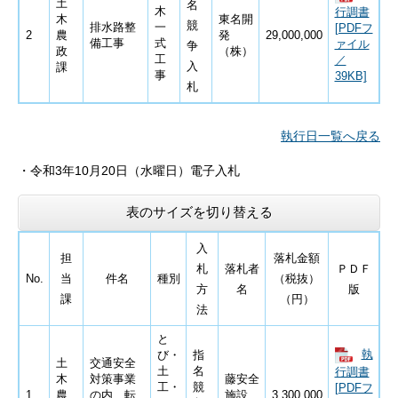
土
名
木
行調書
木
東名開
競
排水路整
一
[PDFフ
2
農
発
29,000,000
備工事
式
ァイル
争
政
（株）
工
／
入
課
事
39KB]
札
執行日一覧へ戻る
・
令和3
年10月20日
（水曜日）電子入札
表のサイズを切り替える
入
担
落札金額
札
落札者
ＰＤＦ
No.
当
件名
種別
（税抜）
方
名
版
課
（円）
法
と
執
び・
指
土
交通安全
土
名
行調書
木
対策事業
藤安全
工・
競
[PDFフ
1
農
の内 転
施設
3,300,000