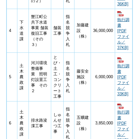
の２）
札
36KB]
蟹江町公
指
執行調
下
共下水道
名
加藤建
書
水
事業 舗装
舗装
競
4
設
36,000,000
[PDF
道
復旧工事
工事
争
（株）
ファイ
課
（その
入
ル／
３）
札
37KB]
と
河川環境
び・
指
土
執行調
整備事
土
名
木
藤安全
書
業 照明
工・
競
5
農
施設
6,000,000
[PDF
灯設置工
コン
争
政
（株）
ファイ
事 その
クリ
入
課
ル／
２
ート
札
33KB]
工事
指
土
執行調
しゅ
名
木
五曠建
書
排水路浚
んせ
競
6
農
設
3,850,000
[PDF
渫工事
つ工
争
政
（株）
ファイ
事
入
課
ル／
札