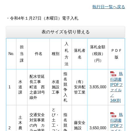
執行日一覧へ戻る
・令和4
年１月27日
（木曜日）電子入札
表のサイズを切り替える
入
担
落札金額
札
落札者
ＰＤＦ
No.
当
件名
種別
（税抜）
方
名
版
課
（円）
法
執
指
配水管延
名
行調書
水
長工事
水道
（有）
競
[PDFフ
1
道
町道 西
施設
安井配
3,835,000
争
ァイル
課
之森18号
工事
管工業
入
／
線外
札
34KB]
と
執
交通安全
び・
指
土
対策事業
土
名
行調書
木
藤安全
の内 カ
工・
競
[PDFフ
2
農
施設
3,650,000
ラー塗装
コン
争
ァイル