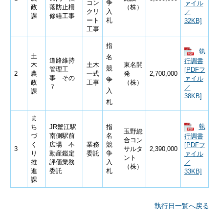
コン
争
ァイル
政
落防止柵
（株）
クリ
入
／
課
修繕工事
ート
札
32KB]
工事
指
執
土
名
道路維持
行調書
木
土木
東名開
競
管理工
[PDFフ
2
農
一式
発
2,700,000
事 その
ァイル
争
政
工事
（株）
７
／
入
課
38KB]
札
ま
執
ち
JR蟹江駅
指
玉野総
づ
南側駅前
名
行調書
合コン
く
広場 不
業務
競
[PDFフ
3
サルタ
2,390,000
り
動産鑑定
委託
争
ァイル
ント
推
評価業務
入
／
（株）
進
委託
札
33KB]
課
執行日一覧へ戻る