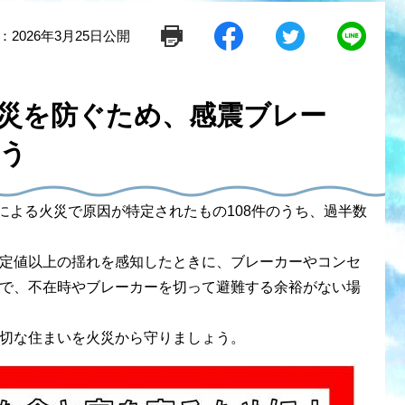
：2026年3月25日公開
シ
ツ
L
ェ
イ
i
ア
ー
n
す
ト
e
る
す
で
災を防ぐため、感震ブレー
る
送
る
う
による火災で原因が特定されたもの108件のうち、過半数
定値以上の揺れを感知したときに、ブレーカーやコンセ
で、不在時やブレーカーを切って避難する余裕がない場
切な住まいを火災から守りましょう。