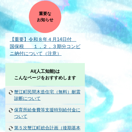
重要な
お知らせ
【重要】令和８年４月14日付
国保税 １，２，３期分コンビ
ニ納付について（注意）
AI(人工知能)は
こんなページをおすすめします
蟹江町民間木造住宅（無料）耐震
診断について
保育所給食費等支援特別給付金に
ついて
第５次蟹江町総合計画（後期基本