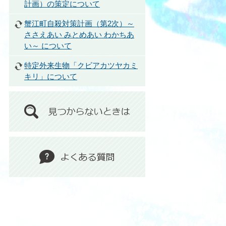
計画）の策定について
蟹江町自殺対策計画（第2次）～
ささえあい みとめあい わかちあ
い～ について
特定外来生物「クビアカツヤカミ
キリ」について