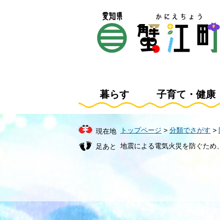
ペ
メ
ー
ニ
ジ
ュ
の
ー
先
を
頭
飛
で
ば
す
し
暮らす
子育て・健康
。
て
本
文
トップページ
>
分類でさがす
>
現在地
へ
地震による電気火災を防ぐため