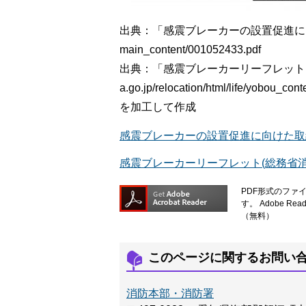
出典：「感震ブレーカーの設置促進に向けた取組
main_content/001052433.pdf
出典：「感震ブレーカーリーフレット」(総
a.go.jp/relocation/html/life/yobou_cont
を加工して作成
感震ブレーカーの設置促進に向けた取
感震ブレーカーリーフレット(総務省
PDF形式のファイ
す。
Adobe 
（無料）
このページに関するお問い
消防本部・消防署