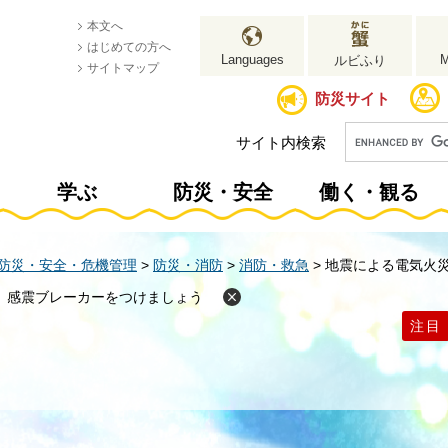
本文へ
はじめての方へ
Languages
ルビふり
サイトマップ
防災サイト
サイト内検索
学ぶ
防災・安全
働く・観る
防災・安全・危機管理
>
防災・消防
>
消防・救急
>
地震による電気火
、感震ブレーカーをつけましょう
注目