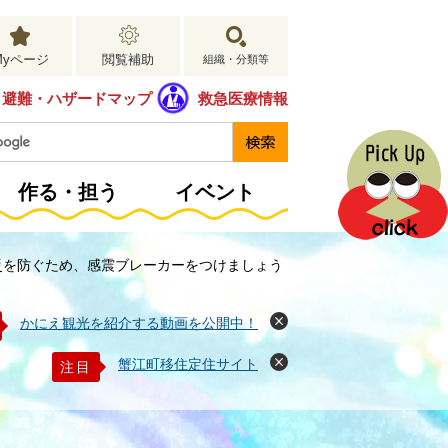
Myページ
閲覧補助
組織・分類等
避難・ハザードマップ
救急医療情報
作る・担う
イベント
災を防ぐため、感震ブレーカーをつけましょう
かにえ観光を紹介する動画を公開中！
閉
じ
る
蟹江町移住定住サイト
注目
閉
じ
る