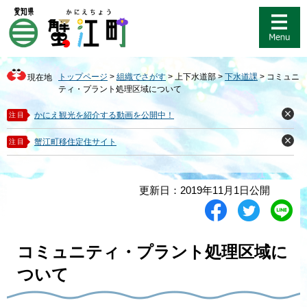
ペ
メ
ー
ニ
ジ
ュ
の
ー
先
を
トップページ
>
組織でさがす
>
上下水道部
>
下水道課
>
コミュニ
現在地
頭
飛
ティ・プラント処理区域について
で
ば
す
し
かにえ観光を紹介する動画を公開中！
注目
閉
。
て
じ
る
本
蟹江町移住定住サイト
注目
閉
文
じ
る
へ
本
更新日：2019年11月1日公開
文
シ
ツ
L
ェ
イ
i
ア
ー
n
す
ト
e
コミュニティ・プラント処理区域に
る
す
で
る
送
ついて
る