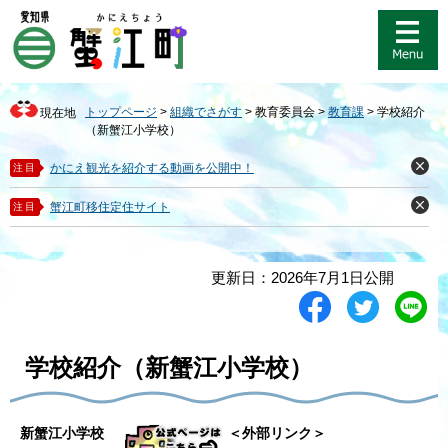
ペ
メ
ー
ニ
ジ
ュ
の
ー
先
を
トップページ
>
組織でさがす
>
教育委員会
>
教育課
>
学校紹介
現在地
頭
飛
（新蟹江小学校）
で
ば
す
し
かにえ観光を紹介する動画を公開中！
注目
閉
。
て
じ
る
本
蟹江町移住定住サイト
注目
閉
文
じ
る
へ
本
更新日：2026年7月1日公開
文
シ
ツ
L
ェ
イ
i
ア
ー
n
す
ト
e
学校紹介（新蟹江小学校）
る
す
で
る
送
る
新蟹江小学校
＜外部リンク＞