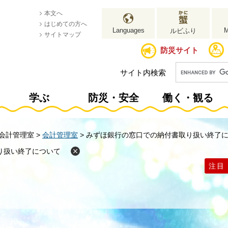
本文へ
はじめての方へ
Languages
ルビふり
サイトマップ
防災サイト
サイト内検索
学ぶ
防災・安全
働く・観る
会計管理室
>
会計管理室
>
みずほ銀行の窓口での納付書取り扱い終了
り扱い終了について
注目