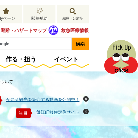
Myページ
閲覧補助
組織・分類等
避難・ハザードマップ
救急医療情報
作る・担う
イベント
について
かにえ観光を紹介する動画を公開中！
閉
じ
る
蟹江町移住定住サイト
注目
閉
じ
る