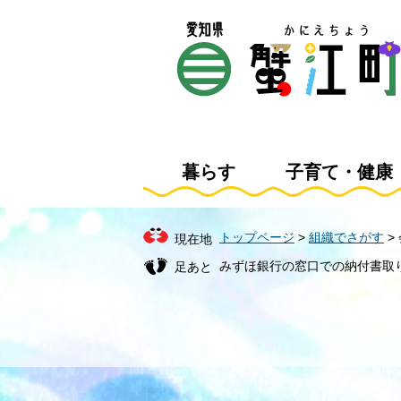
ペ
メ
ー
ニ
ジ
ュ
の
ー
先
を
頭
飛
で
ば
す
し
暮らす
子育て・健康
。
て
本
文
トップページ
>
組織でさがす
>
現在地
へ
みずほ銀行の窓口での納付書取