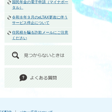
国民年金の電子申請（マイナポー
タル）
令和８年９月のeLTAX更改に伴う
サービス停止について
住民税を騙る詐欺メールにご注意
ください