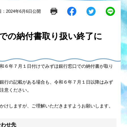
：2024年6月6日公開
シ
ツ
L
ェ
イ
i
ア
ー
n
す
ト
e
る
す
で
での納付書取り扱い終了に
る
送
る
和６年７月１日付けでみずほ銀行窓口での納付書が取り
銀行の記載がある場合も、令和６年７月１日以降はみず
注意ください。
かけしますが、ご理解いただきますようお願いします。
合わせ先