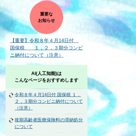
重要な
お知らせ
【重要】令和８年４月14日付
国保税 １，２，３期分コンビ
ニ納付について（注意）
AI(人工知能)は
こんなページをおすすめします
令和８年４月14日付 国保税 １，
２，３期分コンビニ納付について
（注意）
後期高齢者医療保険料の滞納処分
について