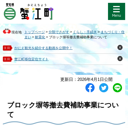
ペ
メ
ー
ニ
ジ
ュ
の
ー
先
を
トップページ
>
分類でさがす
>
くらし・手続き
>
まちづくり・住
現在地
頭
飛
まい
>
耐震化
>
ブロック塀等撤去費補助事業について
で
ば
す
し
かにえ観光を紹介する動画を公開中！
注目
閉
。
て
じ
る
本
蟹江町移住定住サイト
注目
閉
文
じ
る
へ
本
更新日：2026年4月1日公開
文
シ
ツ
L
ェ
イ
i
ア
ー
n
す
ト
e
ブロック塀等撤去費補助事業につい
る
す
で
る
送
て
る