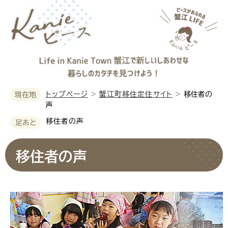
ペ
メ
ー
ニ
ジ
ュ
の
ー
先
を
頭
飛
で
ば
す
し
。
て
トップページ
>
蟹江町移住定住サイト
>
移住者の
現在地
本
声
文
移住者の声
へ
本
移住者の声
文