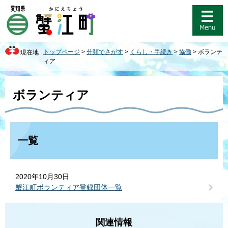
ペ
メ
ー
ニ
ジ
ュ
の
ー
先
を
トップページ
>
分類でさがす
>
くらし・手続き
>
協働
>
ボランテ
現在地
頭
飛
ィア
で
ば
す
し
本
。
て
文
ボランティア
本
文
へ
一覧
2020年10月30日
蟹江町ボランティア登録団体一覧
関連情報