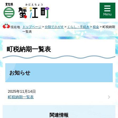
ペ
メ
ー
ニ
ジ
ュ
の
ー
先
を
トップページ
>
分類でさがす
>
くらし・手続き
>
税金
>
町税納期
現在地
頭
飛
一覧表
で
ば
す
し
本
。
て
文
町税納期一覧表
本
文
へ
お知らせ
2025年11月14日
町税納期一覧表
関連情報