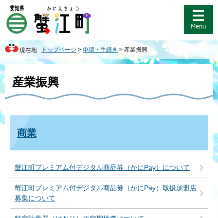
ペ
メ
ー
ニ
ジ
ュ
の
ー
先
を
トップページ
>
申請・手続き
>
産業振興
現在地
頭
飛
で
ば
本
す
し
文
産業振興
。
て
本
文
へ
商業
蟹江町プレミアム付デジタル商品券（かにPay）について
蟹江町プレミアム付デジタル商品券（かにPay）取扱加盟店
募集について